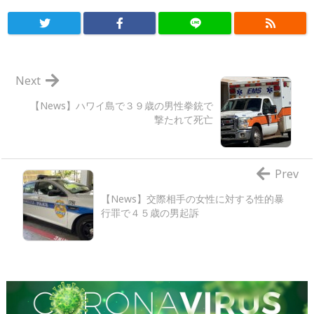
Next
【News】ハワイ島で３９歳の男性拳銃で
撃たれて死亡
Prev
【News】交際相手の女性に対する性的暴
行罪で４５歳の男起訴