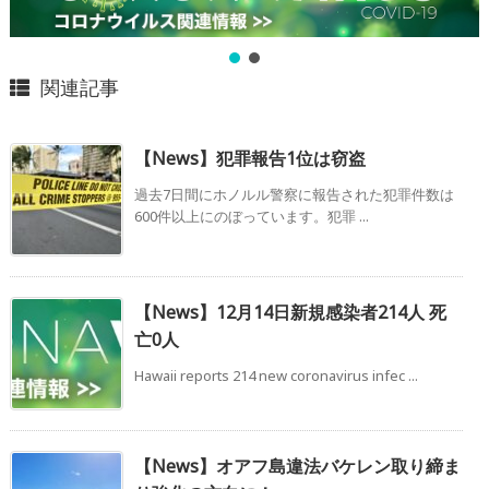
関連記事
【News】犯罪報告1位は窃盗
過去7日間にホノルル警察に報告された犯罪件数は
600件以上にのぼっています。犯罪 ...
【News】12月14日新規感染者214人 死
亡0人
Hawaii reports 214 new coronavirus infec ...
【News】オアフ島違法バケレン取り締ま