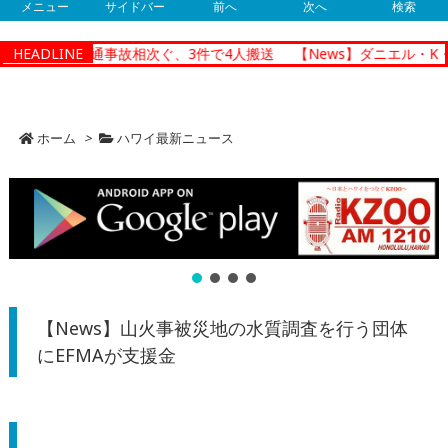
メニュー
サイドバー
前へ
次へ
検索
ルルで朝の交通事故相次ぐ、3件で4人搬送
HEADLINE
【News】ダニエル・K・
ホーム
>
ハワイ最新ニュース
【News】山火事被災地の水質調査を行う団体
にEFMAが支援金