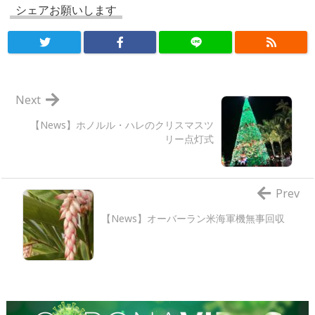
シェアお願いします
Next
【News】ホノルル・ハレのクリスマスツ
リー点灯式
Prev
【News】オーバーラン米海軍機無事回収