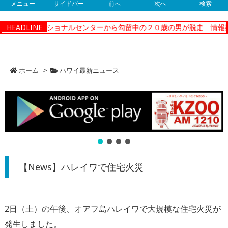
メニュー
サイドバー
前へ
次へ
検索
ティーコレクショナルセンターから勾留中の２０歳の男が脱走 情報提
HEADLINE
ホーム
>
ハワイ最新ニュース
【News】ハレイワで住宅火災
2日（土）の午後、オアフ島ハレイワで大規模な住宅火災が
発生しました。