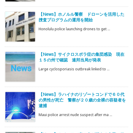
【News】ホノルル警察 ドローンを活用した
捜査プログラムの運用を開始
Honolulu police launching drones to get ...
【News】サイクロスポラ症の集団感染 現在
１５の州で確認 連邦当局が発表
Large cyclosporiasis outbreak linked to ...
【News】ラハイナのリゾートコンドで６０代
の男性が死亡 警察が２０歳の全裸の容疑者を
逮捕
Maui police arrest nude suspect after ma ...