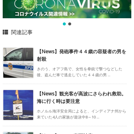
関連記事
【News】発砲事件４４歳の容疑者の男を
射殺
きのう、オアフ島で、女性を拳銃で撃つなどした
後、盗んだ車で逃走していた４４歳の男 ...
【News】観光客が高波にさらわれ救助。
海に行く時は要注意
ホノルル海洋安全局によると、インディアナ州から
来ていた4人の家族が遊泳中8～10 ...