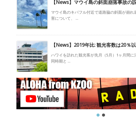
【News】マウイ島の斜面崩落事故の
マウイ島のキパフル付近で道路脇の斜面が崩れ
害について、 ...
【News】2019年比: 観光客数は20％
ハワイを訪れた観光客が先月（5月）1ヶ月間に消
同時期と ...