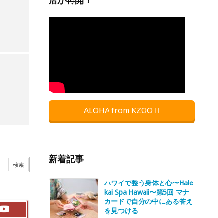
店が再開！
ALOHA from KZOO
新着記事
ハワイで整う身体と心〜Hale
kai Spa Hawaii〜第5回 マナ
カードで自分の中にある答え
を見つける