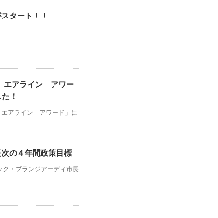
がスタート！！
ルド エアライン アワー
した！
ルド エアライン アワード」に
長次の４年間政策目標
ック・ブランジアーディ市長