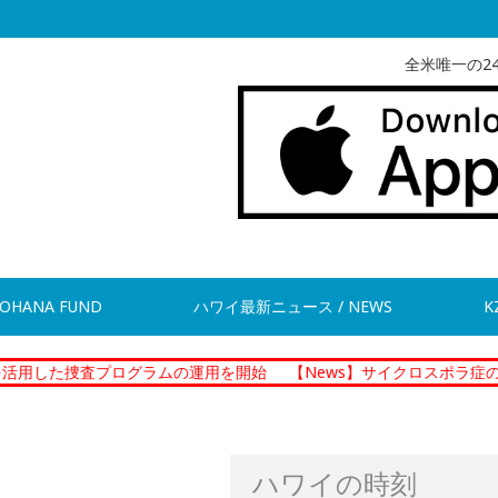
全米唯一の2
OHANA FUND
ハワイ最新ニュース / NEWS
K
査プログラムの運用を開始
【News】サイクロスポラ症の集団感染 
ハワイの時刻