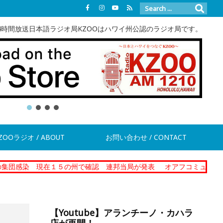
4時間放送日本語ラジオ局KZOOはハワイ州公認のラジオ局です。
ZOOラジオ / ABOUT
お問い合わせ / CONTACT
現在１５の州で確認 連邦当局が発表
オアフコミュニティーコレクシ
【Youtube】アランチーノ・カハラ