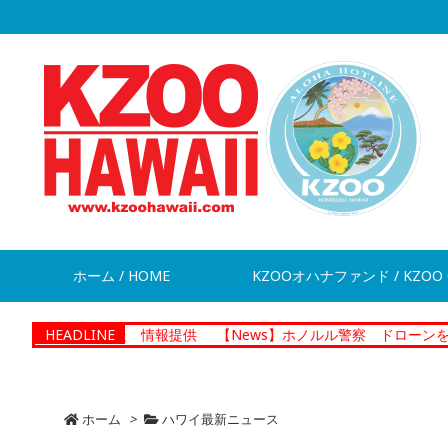
ホーム / HOME
KZOOオハナファンド / KZOO 
が脱走 情報提供
HEADLINE
【News】ホノルル警察 ドローンを活用した捜
ホーム
>
ハワイ最新ニュース