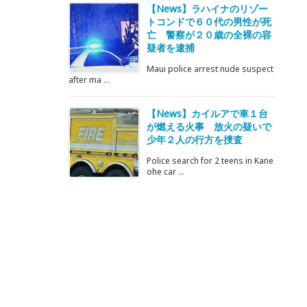
【News】ラハイナのリゾー
トコンドで６０代の男性が死
亡 警察が２０歳の全裸の容
疑者を逮捕
Maui police arrest nude suspect
after ma ...
【News】カイルアで車１台
が燃える火事 放火の疑いで
少年２人の行方を捜査
Police search for 2 teens in Kane
ohe car ...