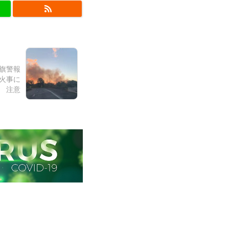
赤旗警報
火事に
注意