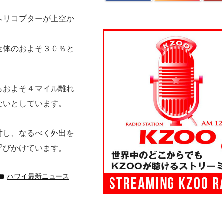
ヘリコプターが上空か
全体のおよそ３０％と
らおよそ４マイル離れ
ないとしています。
対し、なるべく外出を
呼びかけています。
ハワイ最新ニュース