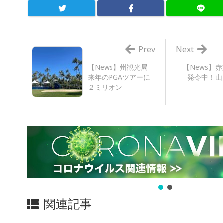
Prev
Next
【News】州観光局
【News】
来年のPGAツアーに
発令中！山
２ミリオン
関連記事