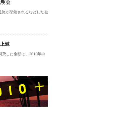
説明会
道路が閉鎖されるなどした被
以上減
費した金額は、2019年の