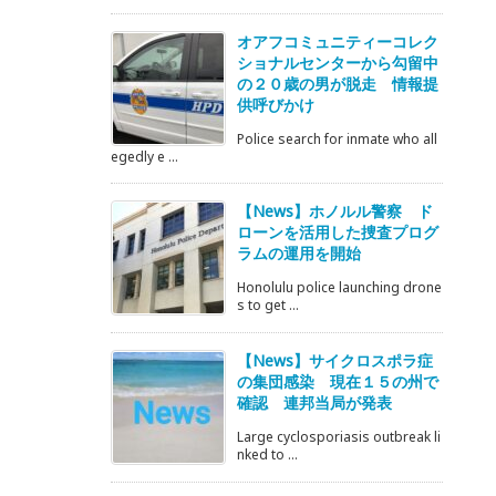
オアフコミュニティーコレク
ショナルセンターから勾留中
の２０歳の男が脱走 情報提
供呼びかけ
Police search for inmate who all
egedly e ...
【News】ホノルル警察 ド
ローンを活用した捜査プログ
ラムの運用を開始
Honolulu police launching drone
s to get ...
【News】サイクロスポラ症
の集団感染 現在１５の州で
確認 連邦当局が発表
Large cyclosporiasis outbreak li
nked to ...