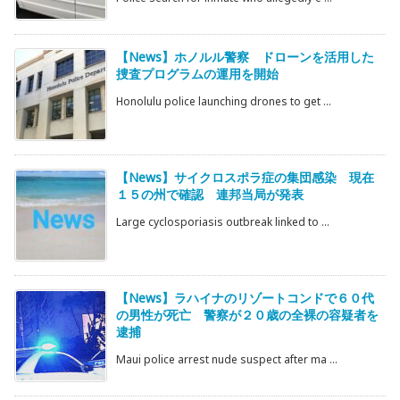
【News】ホノルル警察 ドローンを活用した
捜査プログラムの運用を開始
Honolulu police launching drones to get ...
【News】サイクロスポラ症の集団感染 現在
１５の州で確認 連邦当局が発表
Large cyclosporiasis outbreak linked to ...
【News】ラハイナのリゾートコンドで６０代
の男性が死亡 警察が２０歳の全裸の容疑者を
逮捕
Maui police arrest nude suspect after ma ...