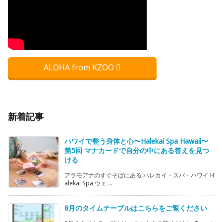
ALOHA from KZOO
新着記事
ハワイで整う身体と心〜Halekai Spa Hawaii〜
第5回 マナカードで自分の中にある答えを見つ
ける
アラモアナのすぐそばにある ハレカイ・スパ・ハワイ H
alekai Spa ウェ ...
8月のタイムテーブルはこちらをご覧ください