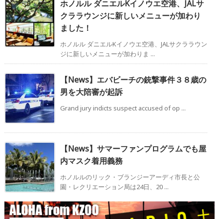
ホノルル ダニエルKイノウエ空港、JALサ
クララウンジに新しいメニューが加わり
ました！
ホノルル ダニエルKイノウエ空港、JALサクララウン
ジに新しいメニューが加わりま ...
【News】エバビーチの銃撃事件３８歳の
男を大陪審が起訴
Grand jury indicts suspect accused of op ...
【News】サマーファンプログラムでも屋
内マスク着用義務
ホノルルのリック・ブランジーアーディ市長と公
園・レクリエーション局は24日、20 ...