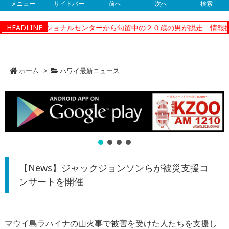
メニュー
サイドバー
前へ
次へ
検索
ティーコレクショナルセンターから勾留中の２０歳の男が脱走 情報提
HEADLINE
ホーム
>
ハワイ最新ニュース
【News】ジャックジョンソンらが被災支援コ
ンサートを開催
マウイ島ラハイナの山火事で被害を受けた人たちを支援し