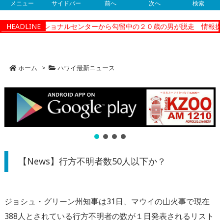
メニュー
サイドバー
前へ
次へ
検索
ティーコレクショナルセンターから勾留中の２０歳の男が脱走 情報提
HEADLINE
ホーム
>
ハワイ最新ニュース
【News】行方不明者数50人以下か？
ジョシュ・グリーン州知事は31日、マウイの山火事で現在
388人とされている行方不明者の数が１日発表されるリスト