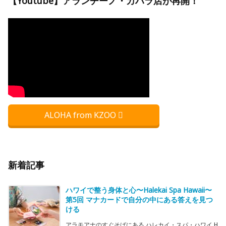
【Youtube】アランチーノ・カハラ店が再開！
ALOHA from KZOO
新着記事
ハワイで整う身体と心〜Halekai Spa Hawaii〜
第5回 マナカードで自分の中にある答えを見つ
ける
アラモアナのすぐそばにある ハレカイ・スパ・ハワイ H