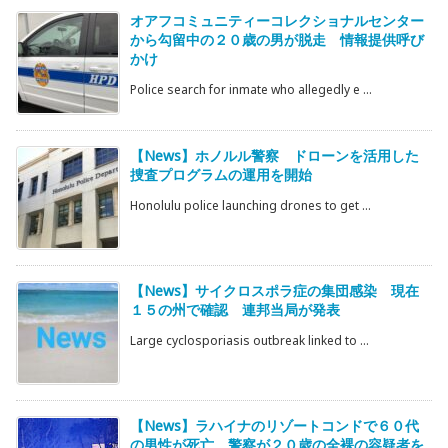
オアフコミュニティーコレクショナルセンター
から勾留中の２０歳の男が脱走 情報提供呼び
かけ
Police search for inmate who allegedly e ...
【News】ホノルル警察 ドローンを活用した
捜査プログラムの運用を開始
Honolulu police launching drones to get ...
【News】サイクロスポラ症の集団感染 現在
１５の州で確認 連邦当局が発表
Large cyclosporiasis outbreak linked to ...
【News】ラハイナのリゾートコンドで６０代
の男性が死亡 警察が２０歳の全裸の容疑者を