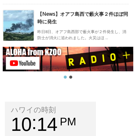
【News】オアフ島西で藪火事２件ほぼ同
時に発生
昨日8日、オアフ島西部で薮火事が２件発生し、消
防士が消火に追われました。火災はほ ...
ハワイの時刻
10
14
PM