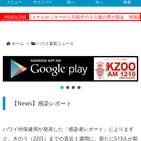
メニュー
サイドバー
前へ
次へ
検索
ィーコレクショナルセンターから勾留中の２０歳の男が脱走 情報提供
HEADLINE
ホーム
>
ハワイ最新ニュース
【News】感染レポート
ハワイ州保健局が発表した「感染者レポート」によります
と、きのう（22日）までの直近１週間に、新たに513人が新