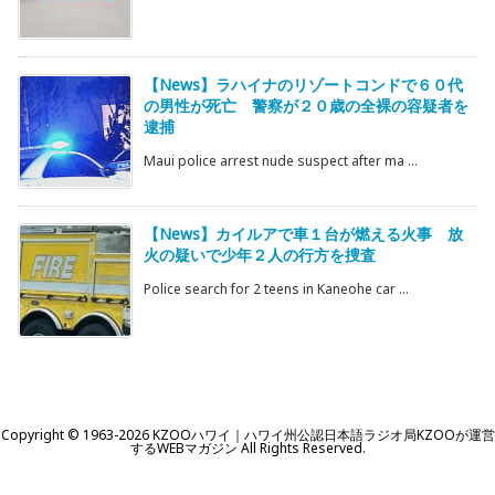
【News】ラハイナのリゾートコンドで６０代
の男性が死亡 警察が２０歳の全裸の容疑者を
逮捕
Maui police arrest nude suspect after ma ...
【News】カイルアで車１台が燃える火事 放
火の疑いで少年２人の行方を捜査
Police search for 2 teens in Kaneohe car ...
Copyright ©
1963
-2026
KZOOハワイ｜ハワイ州公認日本語ラジオ局KZOOが運営
するWEBマガジン
All Rights Reserved.