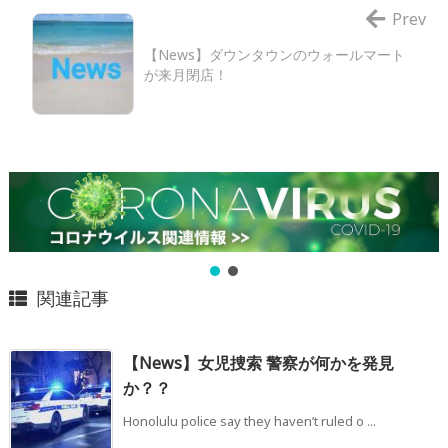
Prev
【News】ダウンタウンのウォールマート
が来月閉店！
関連記事
【News】女児捜索 警察が何かを発見
か？？
Honolulu police say they haven’t ruled o ...