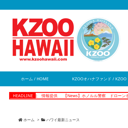
ホーム / HOME
KZOOオハナファンド / KZOO 
男が脱走 情報提供
HEADLINE
【News】ホノルル警察 ドローンを活用した捜
ホーム
>
ハワイ最新ニュース