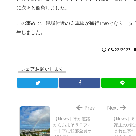
に次々と衝突しました。
この事故で、現場付近の 3 車線が通行止めとなり、タ
生しました。
03/22/2023
シェアお願いします
Prev
Next
【News】車が道路
【News】
からおよそ５０フィ
家主の男性
ート下に転落全員ケ
された事件