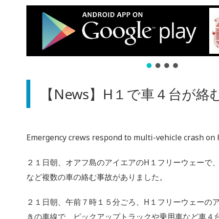
【News】H１で車４台が絡
Emergency crews respond to multi-vehicle crash on 
２１日朝、オアフ島のアイエアのH１フリーウェーで
など複数の車の絡む事故がありました。
２１日朝、午前７時１５分ごろ、H１フリーウェーの
きの車線で、ピックアップトラックや乗用車など車４