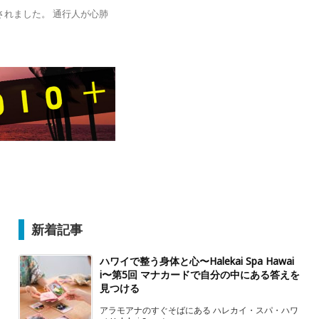
れました。 通行人が心肺
新着記事
ハワイで整う身体と心〜Halekai Spa Hawai
i〜第5回 マナカードで自分の中にある答えを
見つける
アラモアナのすぐそばにある ハレカイ・スパ・ハワ