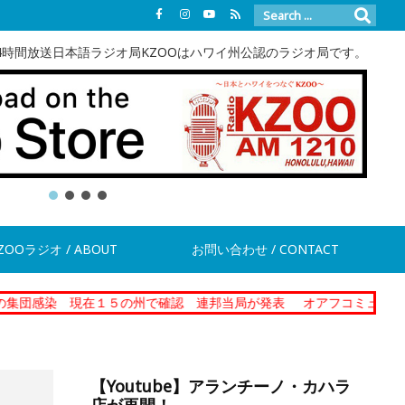
4時間放送日本語ラジオ局KZOOはハワイ州公認のラジオ局です。
ZOOラジオ / ABOUT
お問い合わせ / CONTACT
現在１５の州で確認 連邦当局が発表
オアフコミュニティーコレクシ
【Youtube】アランチーノ・カハラ