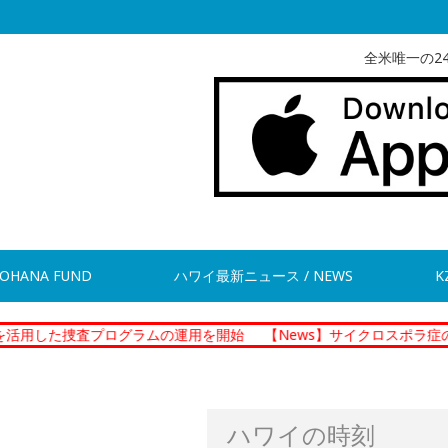
全米唯一の2
OHANA FUND
ハワイ最新ニュース / NEWS
K
査プログラムの運用を開始
【News】サイクロスポラ症の集団感染 
ハワイの時刻