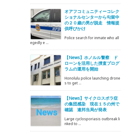
オアフコミュニティーコレク
ショナルセンターから勾留中
の２０歳の男が脱走 情報提
供呼びかけ
Police search for inmate who all
egedly e ...
【News】ホノルル警察 ド
ローンを活用した捜査プログ
ラムの運用を開始
Honolulu police launching drone
s to get ...
【News】サイクロスポラ症
の集団感染 現在１５の州で
確認 連邦当局が発表
Large cyclosporiasis outbreak li
nked to ...