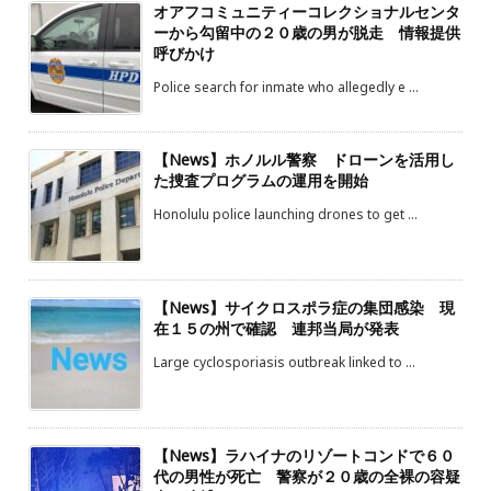
オアフコミュニティーコレクショナルセンタ
ーから勾留中の２０歳の男が脱走 情報提供
呼びかけ
Police search for inmate who allegedly e ...
【News】ホノルル警察 ドローンを活用し
た捜査プログラムの運用を開始
Honolulu police launching drones to get ...
【News】サイクロスポラ症の集団感染 現
在１５の州で確認 連邦当局が発表
Large cyclosporiasis outbreak linked to ...
【News】ラハイナのリゾートコンドで６０
代の男性が死亡 警察が２０歳の全裸の容疑