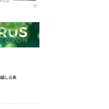
男を起
訴
確認し公表