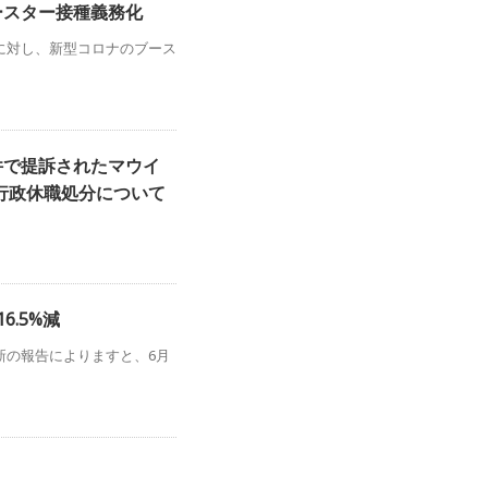
ースター接種義務化
に対し、新型コロナのブース
件で提訴されたマウイ
行政休職処分について
6.5%減
新の報告によりますと、6月