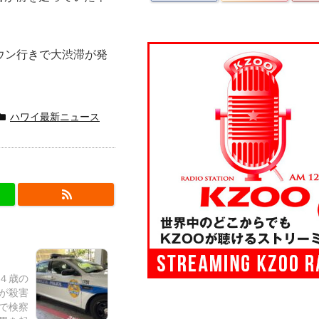
ウン行きで大渋滞が発
ハワイ最新ニュース
６４歳の
が殺害
で検察