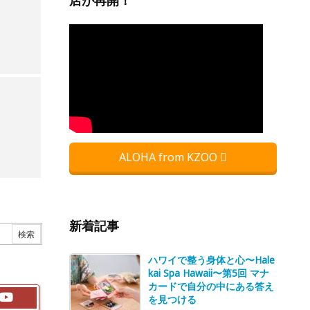
店が再開！
ALOHA from KZOO
新着記事
ハワイで整う身体と心〜Hale
kai Spa Hawaii〜第5回 マナ
カードで自分の中にある答え
を見つける