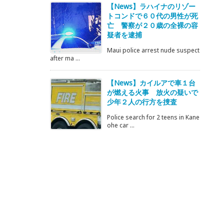
【News】ラハイナのリゾー
トコンドで６０代の男性が死
亡 警察が２０歳の全裸の容
疑者を逮捕
Maui police arrest nude suspect
after ma ...
【News】カイルアで車１台
が燃える火事 放火の疑いで
少年２人の行方を捜査
Police search for 2 teens in Kane
ohe car ...