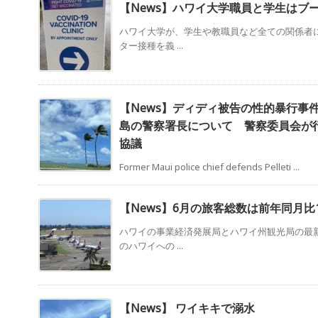
【News】ハワイ大学職員と学生はブ
ハワイ大学が、学生や教職員など全ての関係者
ター接種を義 ...
【News】ディディ被告の性的暴行事
島の警察署長について 警察委員会が
協議
Former Maui police chief defends Pelleti ...
【News】6月の旅客総数は前年同月比1
ハワイの事業経済発展局とハワイ州観光局の最
のハワイへの ...
【News】 ワイキキで溺水