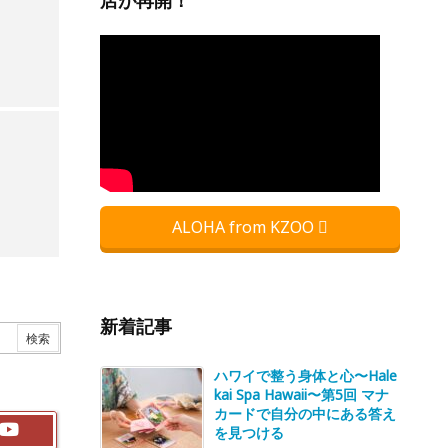
店が再開！
ALOHA from KZOO
新着記事
ハワイで整う身体と心〜Hale
kai Spa Hawaii〜第5回 マナ
カードで自分の中にある答え
を見つける