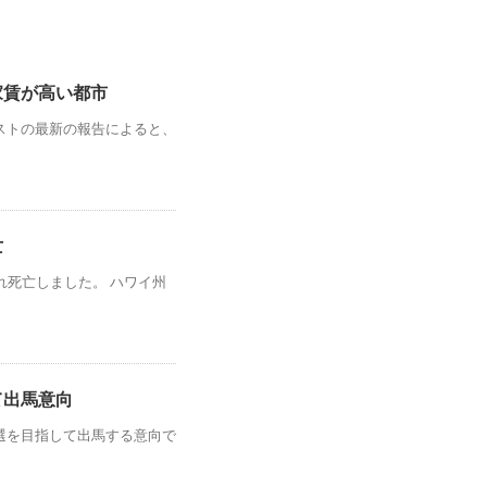
家賃が高い都市
ストの最新の報告によると、
亡
れ死亡しました。 ハワイ州
て出馬意向
選を目指して出馬する意向で