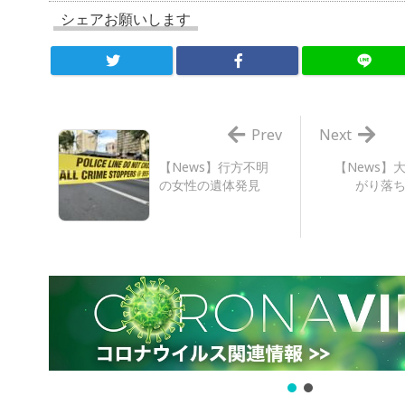
シェアお願いします
Prev
Next
【News】行方不明
【News】
の女性の遺体発見
がり落