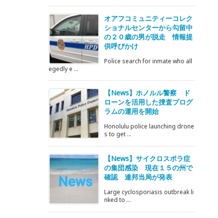
オアフコミュニティーコレク
ショナルセンターから勾留中
の２０歳の男が脱走 情報提
供呼びかけ
Police search for inmate who all
egedly e ...
【News】ホノルル警察 ド
ローンを活用した捜査プログ
ラムの運用を開始
Honolulu police launching drone
s to get ...
【News】サイクロスポラ症
の集団感染 現在１５の州で
確認 連邦当局が発表
Large cyclosporiasis outbreak li
nked to ...