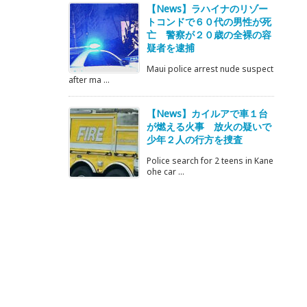
【News】ラハイナのリゾー
トコンドで６０代の男性が死
亡 警察が２０歳の全裸の容
疑者を逮捕
Maui police arrest nude suspect
after ma ...
【News】カイルアで車１台
が燃える火事 放火の疑いで
少年２人の行方を捜査
Police search for 2 teens in Kane
ohe car ...