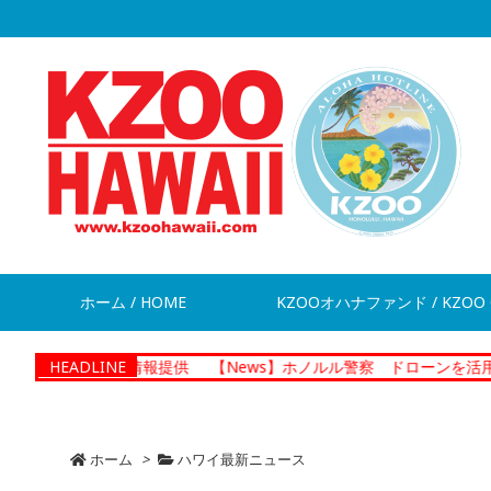
ホーム / HOME
KZOOオハナファンド / KZOO 
脱走 情報提供
HEADLINE
【News】ホノルル警察 ドローンを活用した捜査プ
ホーム
>
ハワイ最新ニュース