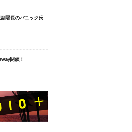
現副署長のバニック氏
eway閉鎖！