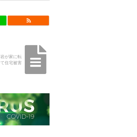
大岩が家に転
ちて住宅被害