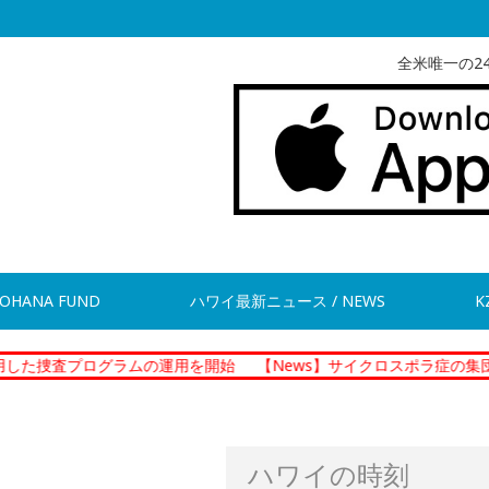
全米唯一の2
OHANA FUND
ハワイ最新ニュース / NEWS
K
ログラムの運用を開始
【News】サイクロスポラ症の集団感染 現在
ハワイの時刻