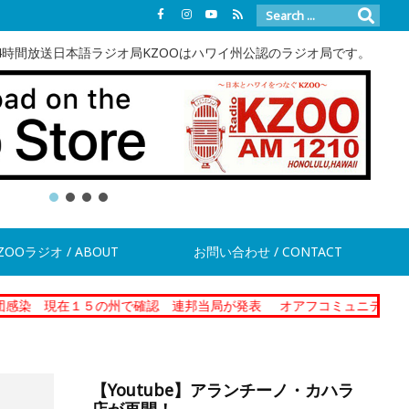
4時間放送日本語ラジオ局KZOOはハワイ州公認のラジオ局です。
ZOOラジオ / ABOUT
お問い合わせ / CONTACT
１５の州で確認 連邦当局が発表
オアフコミュニティーコレクショナ
【Youtube】アランチーノ・カハラ