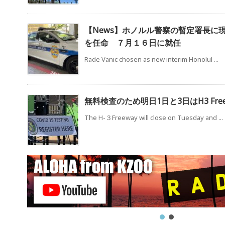
【News】ホノルル警察の暫定署長に
を任命 ７月１６日に就任
Rade Vanic chosen as new interim Honolul ...
無料検査のため明日1日と3日はH3 Fre
The H-３Freeway will close on Tuesday and ...