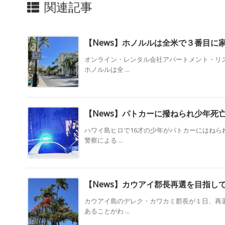
関連記事
【News】ホノルルは全米で３番目に
オンライン・レンタル会社アパートメント・リ
ホノルルは全 ...
【News】パトカーに撥ねられ少年死
ハワイ島ヒロで16才の少年がパトカーにはねら
警察による ...
【News】カウアイ郡長再選を目指し
カウアイ島のデレク・カワカミ郡長が１日、再
あることがわ ...