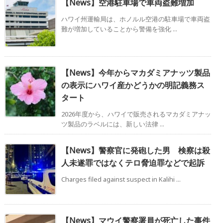
【News】空港駐車場で車両盗難増加
ハワイ州運輸局は、ホノルル空港の駐車場で車両盗
難が増加していることから警備を強化 ...
【News】今年からマカダミアナッツ製品
の表示にハワイ産かどうかの明記義務ス
タート
2026年度から、ハワイで販売されるマカダミアナッ
ツ製品のラベルには、新しい法律 ...
【News】警察官に発砲した男 検察は殺
人未遂罪ではなくテロ脅迫罪などで起訴
Charges filed against suspect in Kalihi ...
【News】マウイ警察署員が死亡した事件