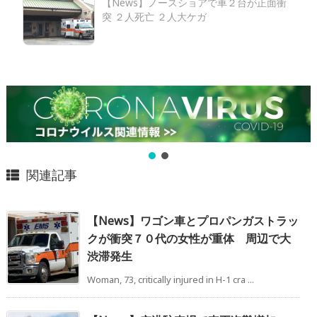
【News】ノースショアで車２台が正面衝
突 ２人死亡 ２人大ケガ
関連記事
【News】ワゴン車とプロパンガストラッ
クが衝突７０代の女性が重体 周辺で大
渋滞発生
Woman, 73, critically injured in H-1 cra ...