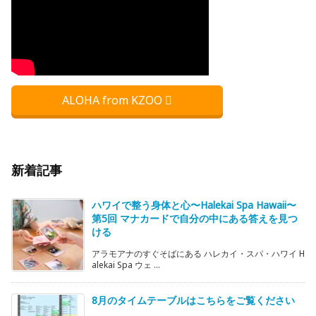
ALOHA from KZOO
新着記事
ハワイで整う身体と心〜Halekai Spa Hawaii〜
第5回 マナカードで自分の中にある答えを見つ
ける
アラモアナのすぐそばにある ハレカイ・スパ・ハワイ H
alekai Spa ウェ ...
8月のタイムテーブルはこちらをご覧ください