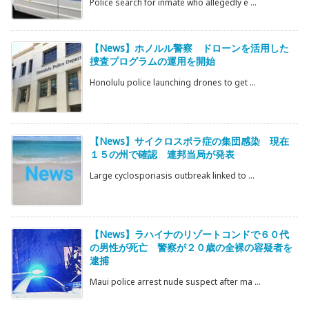
Police search for inmate who allegedly e ...
【News】ホノルル警察 ドローンを活用した
捜査プログラムの運用を開始
Honolulu police launching drones to get ...
【News】サイクロスポラ症の集団感染 現在
１５の州で確認 連邦当局が発表
Large cyclosporiasis outbreak linked to ...
【News】ラハイナのリゾートコンドで６０代
の男性が死亡 警察が２０歳の全裸の容疑者を
逮捕
Maui police arrest nude suspect after ma ...