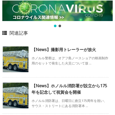
関連記事
【News】撮影用トレーラーが放火
ホノルル警察は、オアフ島ノースショアの映画制作
用のセットで発生した火災について放 ...
【News】ホノルル消防署が設立から175
年を記念して祝賀会を開催
ホノルル消防署は、日曜日に創立175周年を祝い、
サウス・ストリートにある消防署本 ...