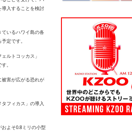
を導入することを検討
きているハワイ島の各
る予定です。
フェルトコッカス」
です。
に被害が広がる恐れが
メタフィカス」の導入
およそ0.8ミリの小型