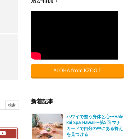
店が再開！
ALOHA from KZOO
新着記事
ハワイで整う身体と心〜Hale
kai Spa Hawaii〜第5回 マナ
カードで自分の中にある答え
を見つける