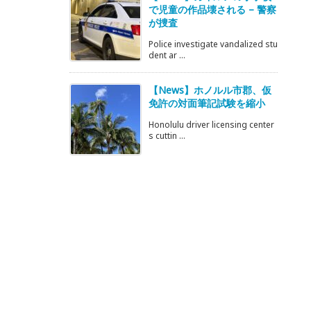
で児童の作品壊される – 警察
が捜査
Police investigate vandalized stu
dent ar ...
【News】ホノルル市郡、仮
免許の対面筆記試験を縮小
Honolulu driver licensing center
s cuttin ...