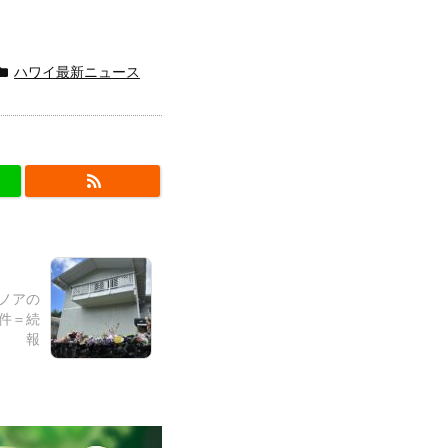
ハワイ最新ニュース
マノアの
件＝続
報