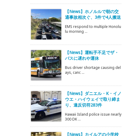
【News】ホノルルで朝の交
通事故相次ぐ、3件で4人搬送
EMS respond to multiple Honolu
lu morning ...
【News】運転手不足でザ・
バスに遅れや運休
Bus driver shortage causing del
ays, canc ...
【News】ダニエル・K・イノ
ウエ・ハイウェイで取り締ま
り、違反切符283件
Hawaii Island police issue nearly
300 DK ...
【News】カイルアの小学校