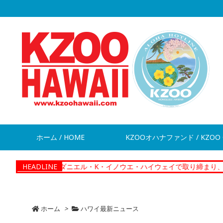
ホーム / HOME
KZOOオハナファンド / KZOO 
ews】ダニエル・K・イノウエ・ハイウェイで取り締まり、違反切符28
HEADLINE
ホーム
>
ハワイ最新ニュース