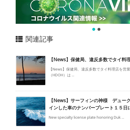
関連記事
【News】保健局、違反多数でタイ料
【News】保健局、違反多数でタイ料理店を営業
（HDOH）は ...
【News】サーフィンの神様 デュー
インした車のナンバープレート１５日
New specialty license plate honoring Duk ...