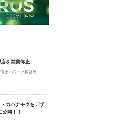
理店を営業停止
停止 ハワイ州保健局
ク・カハナモクをデザ
に公開！！