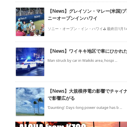
【News】グレイソン・マレー(米国)
ニーオープンインハワイ
ソニー・オープン・イン・ハワイ⛳️ 最終日1月14日 
【News】ワイキキ地区で車にひかれ
Man struck by car in Waikiki area, hospi ...
【News】大規模停電の影響でチャイ
で影響広がる
‘Daunting’: Days-long power outage has b ...