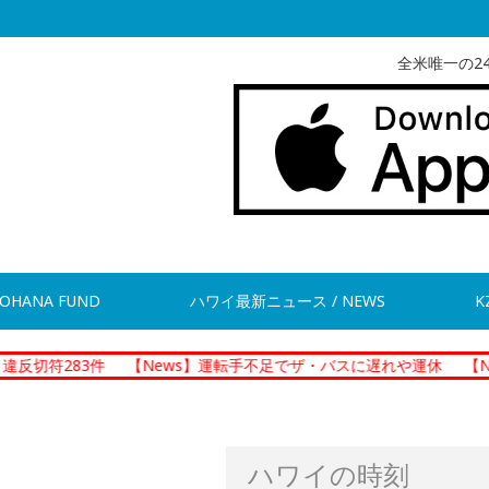
全米唯一の2
OHANA FUND
ハワイ最新ニュース / NEWS
K
3件
【News】運転手不足でザ・バスに遅れや運休
【News】ホノ
ハワイの時刻