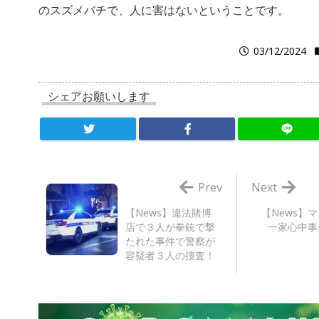
のスズメバチで、人に害はないということです。
03/12/2024
シェアお願いします
Prev
Next
【News】違法賭博
【News】
店で３人が拳銃で撃
一家心中事
たれた事件で警察が
容疑者３人の捜査！