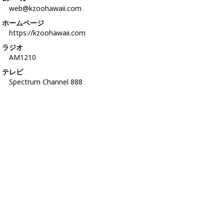
web@kzoohawaii.com
ホームページ
https://kzoohawaii.com
ラジオ
AM1210
テレビ
Spectrum Channel 888