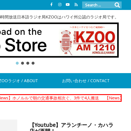
4時間放送日本語ラジオ局KZOOはハワイ州公認のラジオ局です。
ZOOラジオ / ABOUT
お問い合わせ / CONTACT
ルルで朝の交通事故相次ぐ、3件で4人搬送
【News】ダニエル・K・
【Youtube】アランチーノ・カハラ