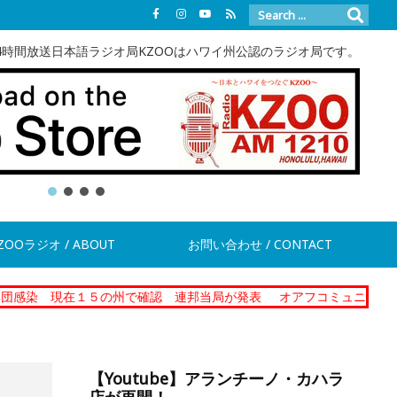
4時間放送日本語ラジオ局KZOOはハワイ州公認のラジオ局です。
ZOOラジオ / ABOUT
お問い合わせ / CONTACT
在１５の州で確認 連邦当局が発表
オアフコミュニティーコレクショ
【Youtube】アランチーノ・カハラ