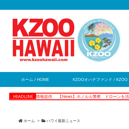
ホーム / HOME
KZOOオハナファンド / KZOO 
脱走 情報提供
HEADLINE
【News】ホノルル警察 ドローンを活用した捜査プ
ホーム
>
ハワイ最新ニュース