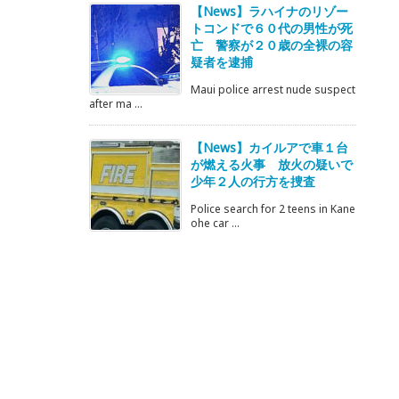
【News】ラハイナのリゾー
トコンドで６０代の男性が死
亡 警察が２０歳の全裸の容
疑者を逮捕
Maui police arrest nude suspect
after ma ...
【News】カイルアで車１台
が燃える火事 放火の疑いで
少年２人の行方を捜査
Police search for 2 teens in Kane
ohe car ...