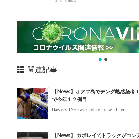
より大幅増
関連記事
【News】オアフ島でデング熱感染者
で今年１２例目
Hawaii's 12th travel-related case of den ...
【News】 カポレイでトラックがコン