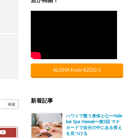
店が再開！
ALOHA from KZOO
新着記事
ハワイで整う身体と心〜Hale
kai Spa Hawaii〜第5回 マナ
カードで自分の中にある答え
を見つける