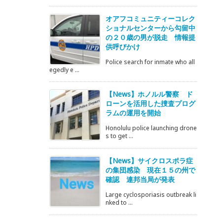
オアフコミュニティーコレク
ショナルセンターから勾留中
の２０歳の男が脱走 情報提
供呼びかけ
Police search for inmate who all
egedly e ...
【News】ホノルル警察 ド
ローンを活用した捜査プログ
ラムの運用を開始
Honolulu police launching drone
s to get ...
【News】サイクロスポラ症
の集団感染 現在１５の州で
確認 連邦当局が発表
Large cyclosporiasis outbreak li
nked to ...