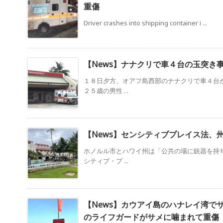
重傷
Driver crashes into shipping container i ...
【News】ナナクリで車４台の玉突き事
１８日夕方、オアフ島西部のナナクリで車４台
２５歳の男性 ...
【News】センシティブプレイス法、
ホノルル市とハワイ州は「公共の場に銃器を持
シティブ・プ ...
【News】カウアイ島のハナレイ湾で
のライフガードがサメに噛まれて重傷