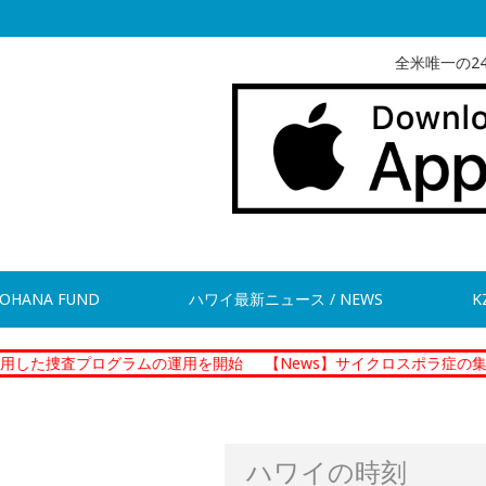
全米唯一の2
OHANA FUND
ハワイ最新ニュース / NEWS
K
ログラムの運用を開始
【News】サイクロスポラ症の集団感染 現
ハワイの時刻