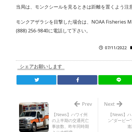
当局は、モンクシールを見るときは距離を置くよう注
モンクアザラシを目撃した場合は、NOAA Fisheries Marine 
(888) 256-9840に電話して下さい。
07/11/2022
シェアお願いします
Prev
Next
【News】ハワイ州
【News】
の上半期の交通死亡
ン”ダービー
事故数、昨年同時期
進