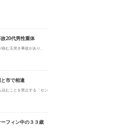
故20代男性重体
が絡む玉突き事故があり、
州と市で相違
ち込むことを禁止する「セン
サーフィン中の３３歳