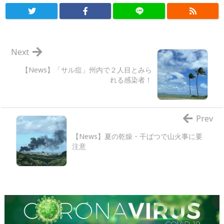
Next
【News】「サル痘」州内で２人目とみら
れる感染者！
Prev
【News】夏の乾燥・干ばつで山火事に要
注意