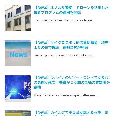
【News】ホノルル警察 ドローンを活用した
捜査プログラムの運用を開始
Honolulu police launching drones to get ...
【News】サイクロスポラ症の集団感染 現在
１５の州で確認 連邦当局が発表
Large cyclosporiasis outbreak linked to ...
【News】ラハイナのリゾートコンドで６０代
の男性が死亡 警察が２０歳の全裸の容疑者を
逮捕
Maui police arrest nude suspect after ma ...
【News】カイルアで車１台が燃える火事 放