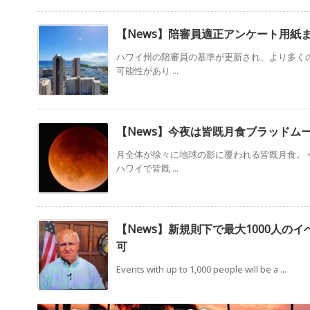
【News】陪審員適正アンケート用紙
ハワイ州の陪審員の基準が更新され、より多く
可能性があり ...
【News】今夜は皆既月食ブラッドム
月全体が徐々に地球の影に覆われる皆既月食。 
ハワイで皆既 ...
【News】新規則下で最大1000人の
可
Events with up to 1,000 people will be a ...