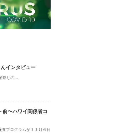
omiさんインタビュー
桜祭りの ...
ト前〜ハワイ関係者コ
検査プログラムが１１月６日