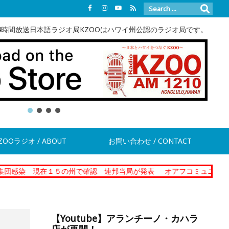
4時間放送日本語ラジオ局KZOOはハワイ州公認のラジオ局です。
ZOOラジオ / ABOUT
お問い合わせ / CONTACT
在１５の州で確認 連邦当局が発表
オアフコミュニティーコレクショ
【Youtube】アランチーノ・カハラ