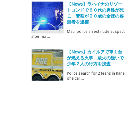
【News】ラハイナのリゾー
トコンドで６０代の男性が死
亡 警察が２０歳の全裸の容
疑者を逮捕
Maui police arrest nude suspect
after ma ...
【News】カイルアで車１台
が燃える火事 放火の疑いで
少年２人の行方を捜査
Police search for 2 teens in Kane
ohe car ...