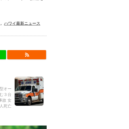
,
ハワイ最新ニュース
大型オー
む３台
事故 女
人死亡