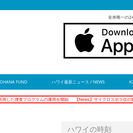
全米唯一の2
OHANA FUND
ハワイ最新ニュース / NEWS
K
プログラムの運用を開始
【News】サイクロスポラ症の集団感染 現
ハワイの時刻