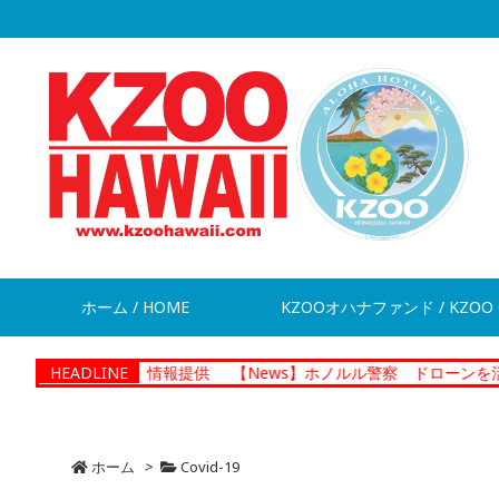
ホーム / HOME
KZOOオハナファンド / KZOO 
が脱走 情報提供
HEADLINE
【News】ホノルル警察 ドローンを活用した捜査
ホーム
>
Covid-19