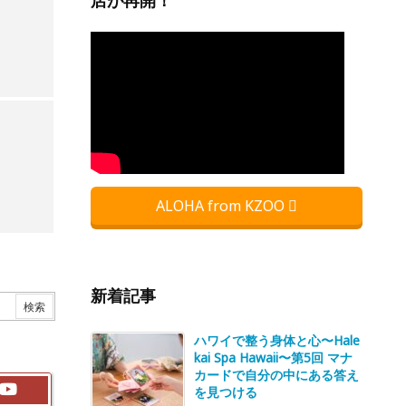
店が再開！
ALOHA from KZOO
新着記事
ハワイで整う身体と心〜Hale
kai Spa Hawaii〜第5回 マナ
カードで自分の中にある答え
を見つける