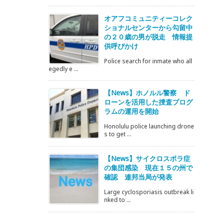
オアフコミュニティーコレク
ショナルセンターから勾留中
の２０歳の男が脱走 情報提
供呼びかけ
Police search for inmate who all
egedly e ...
【News】ホノルル警察 ド
ローンを活用した捜査プログ
ラムの運用を開始
Honolulu police launching drone
s to get ...
【News】サイクロスポラ症
の集団感染 現在１５の州で
確認 連邦当局が発表
Large cyclosporiasis outbreak li
nked to ...