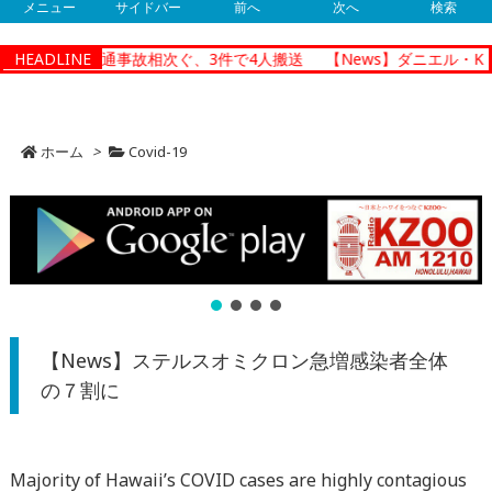
メニュー
サイドバー
前へ
次へ
検索
ノルルで朝の交通事故相次ぐ、3件で4人搬送
HEADLINE
【News】ダニエル・K・
ホーム
>
Covid-19
【News】ステルスオミクロン急増感染者全体
の７割に
Majority of Hawaii’s COVID cases are highly contagious