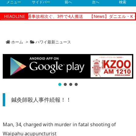
メニュー
サイドバー
前へ
次へ
検索
ルルで朝の交通事故相次ぐ、3件で4人搬送
HEADLINE
【News】ダニエル・K・
ホーム
>
ハワイ最新ニュース
鍼灸師殺人事件続報！！
Man, 34, charged with murder in fatal shooting of
Waipahu acupuncturist