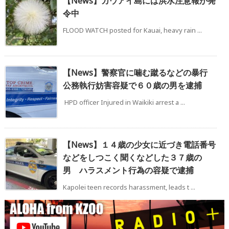
【News】カウアイ島には洪水注意報が発
令中
FLOOD WATCH posted for Kauai, heavy rain ...
【News】警察官に噛む蹴るなどの暴行
公務執行妨害容疑で６０歳の男を逮捕
HPD officer Injured in Waikiki arrest a ...
【News】１４歳の少女に近づき電話番号
などをしつこく聞くなどした３７歳の
男 ハラスメント行為の容疑で逮捕
Kapolei teen records harassment, leads t ...