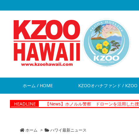
ホーム / HOME
KZOOオハナファンド / KZOO 
提供
HEADLINE
【News】ホノルル警察 ドローンを活用した捜査プログラム
ホーム
>
ハワイ最新ニュース