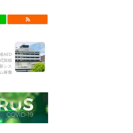
港AED
式除細
新シス
ム稼働