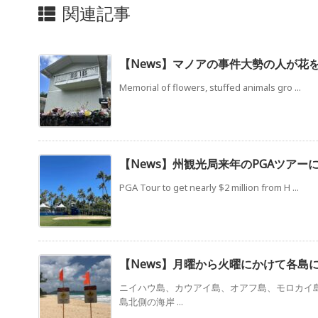
関連記事
【News】マノアの事件大勢の人が花
Memorial of flowers, stuffed animals gro ...
【News】州観光局来年のPGAツアー
PGA Tour to get nearly $2 million from H ...
【News】月曜から火曜にかけて各島
ニイハウ島、カウアイ島、オアフ島、モロカイ
島北側の海岸 ...