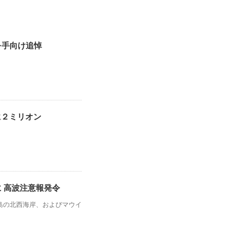
を手向け追悼
に２ミリオン
に 高波注意報発令
島の北西海岸、およびマウイ