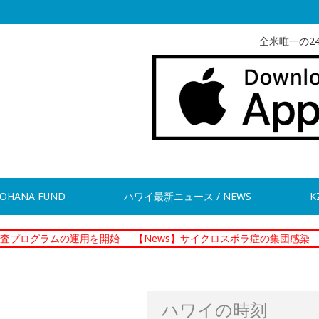
全米唯一の2
OHANA FUND
ハワイ最新ニュース / NEWS
K
の運用を開始
【News】サイクロスポラ症の集団感染 現在１５の州
ハワイの時刻