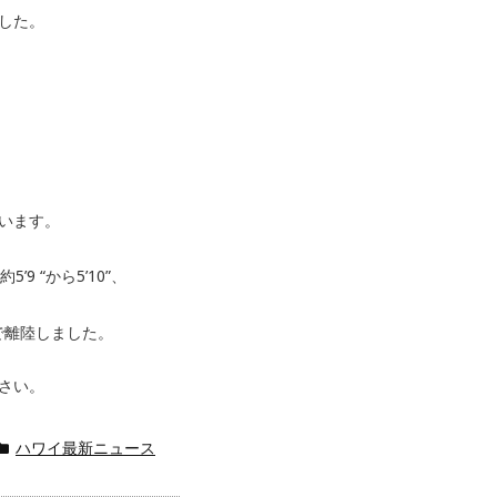
した。
います。
9 “から5’10”、
゙離陸しました。
ハワイ最新ニュース