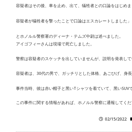
容疑者はその後、車を止め、出て、犠牲者との口論をはじめま
容疑者が犠牲者を撃ったことで口論はエスカレートしました」
とホノルル警察署のディーナ・テムズ中尉は述べました。
アイゴフィーさんは現場で死亡しました。
警察は容疑者のスケッチを出していませんが、説明を発表して
容疑者は、30代の男で、ガッチリとした体格、あごひげ、身⻑約5’
事件当時、彼は赤い帽子と黑いTシャツを着ていて、黑いSUVて
02/15/2022