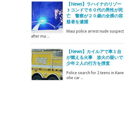
【News】ラハイナのリゾー
トコンドで６０代の男性が死
亡 警察が２０歳の全裸の容
疑者を逮捕
Maui police arrest nude suspect
after ma ...
【News】カイルアで車１台
が燃える火事 放火の疑いで
少年２人の行方を捜査
Police search for 2 teens in Kane
ohe car ...