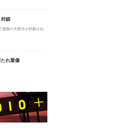
き封鎖
で道路の大部分が封鎖され
撃たれ重傷