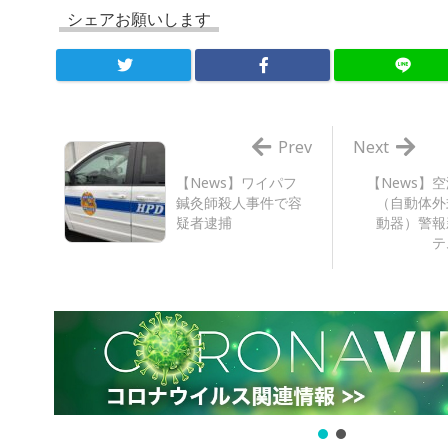
シェアお願いします
Prev
Next
【News】ワイパフ
【News】空
鍼灸師殺人事件で容
（自動体外
疑者逮捕
動器）警報
テ