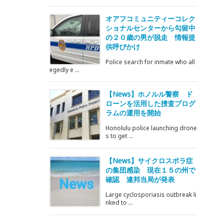
オアフコミュニティーコレク
ショナルセンターから勾留中
の２０歳の男が脱走 情報提
供呼びかけ
Police search for inmate who all
egedly e ...
【News】ホノルル警察 ド
ローンを活用した捜査プログ
ラムの運用を開始
Honolulu police launching drone
s to get ...
【News】サイクロスポラ症
の集団感染 現在１５の州で
確認 連邦当局が発表
Large cyclosporiasis outbreak li
nked to ...