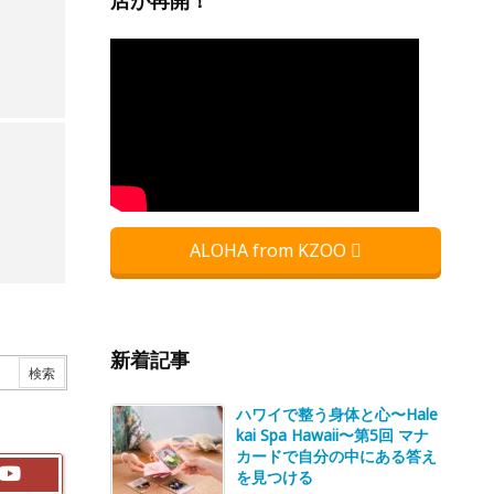
店が再開！
ALOHA from KZOO
新着記事
ハワイで整う身体と心〜Hale
kai Spa Hawaii〜第5回 マナ
カードで自分の中にある答え
を見つける