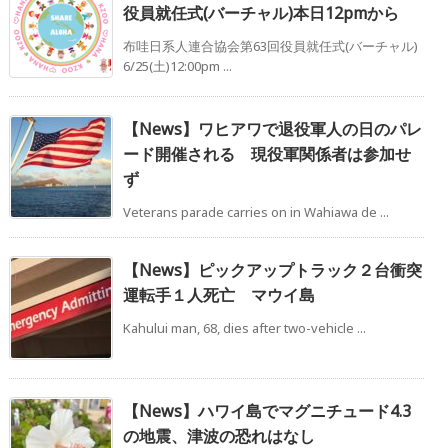
役員就任式(バーチャル)本日12pmから
布哇日系人連合協会第63回役員就任式(バーチャル)
6/25(土)12:00pm ...
【News】ワヒアワで退役軍人の日のパレ
ード開催される 現役軍関係者は参加せ
ず
Veterans parade carries on in Wahiawa de ...
【News】ピックアップトラック２台衝突
運転手１人死亡 マウイ島
Kahului man, 68, dies after two-vehicle ...
【News】ハワイ島でマグニチュード4.3
の地震、津波の恐れはなし