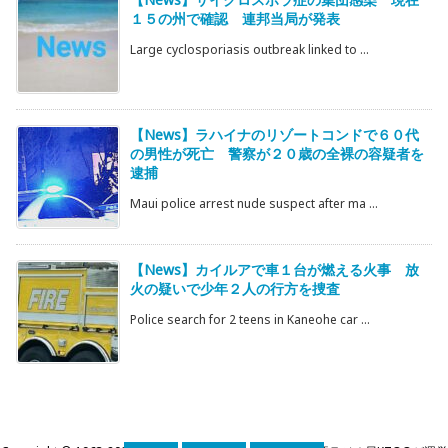
１５の州で確認 連邦当局が発表
Large cyclosporiasis outbreak linked to ...
【News】ラハイナのリゾートコンドで６０代
の男性が死亡 警察が２０歳の全裸の容疑者を
逮捕
Maui police arrest nude suspect after ma ...
【News】カイルアで車１台が燃える火事 放
火の疑いで少年２人の行方を捜査
Police search for 2 teens in Kaneohe car ...