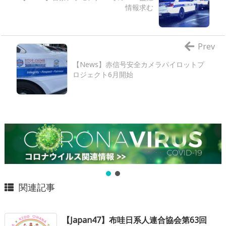
情報求む
Prev
【News】赤信号安全カメラパイロットプ
ロジェクト6月開始
関連記事
【Japan47】布哇日系人連合協会第63回