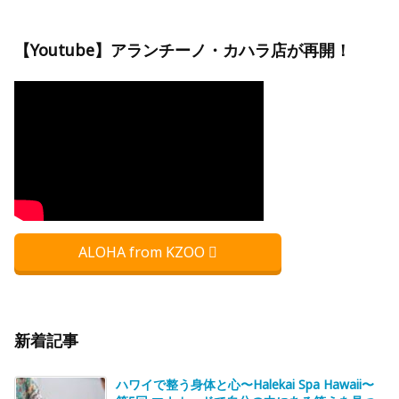
【Youtube】アランチーノ・カハラ店が再開！
ALOHA from KZOO
新着記事
ハワイで整う身体と心〜Halekai Spa Hawaii〜