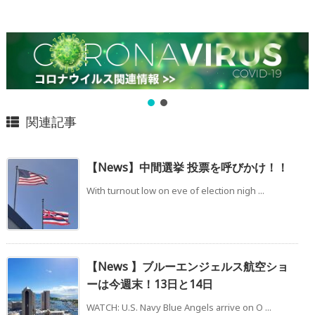
関連記事
【News】中間選挙 投票を呼びかけ！！
With turnout low on eve of election nigh ...
【News 】ブルーエンジェルス航空ショ
ーは今週末！13日と14日
WATCH: U.S. Navy Blue Angels arrive on O ...