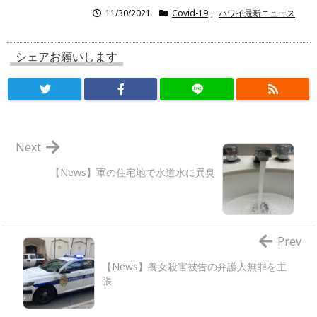
11/30/2021
Covid-19
,
ハワイ最新ニュース
シェアお願いします
Next
【News】軍の住宅地で水道水に異臭
Prev
【News】養女殺害被告の弁護人無罪を主
張