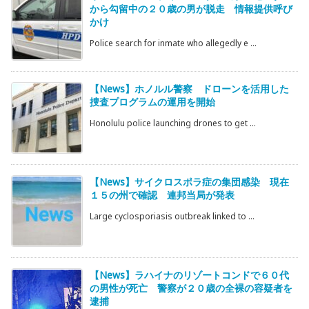
から勾留中の２０歳の男が脱走 情報提供呼び
かけ
Police search for inmate who allegedly e ...
【News】ホノルル警察 ドローンを活用した
捜査プログラムの運用を開始
Honolulu police launching drones to get ...
【News】サイクロスポラ症の集団感染 現在
１５の州で確認 連邦当局が発表
Large cyclosporiasis outbreak linked to ...
【News】ラハイナのリゾートコンドで６０代
の男性が死亡 警察が２０歳の全裸の容疑者を
逮捕