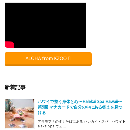
ALOHA from KZOO
新着記事
ハワイで整う身体と心〜Halekai Spa Hawaii〜
第5回 マナカードで自分の中にある答えを見つ
ける
アラモアナのすぐそばにある ハレカイ・スパ・ハワイ H
alekai Spa ウェ ...