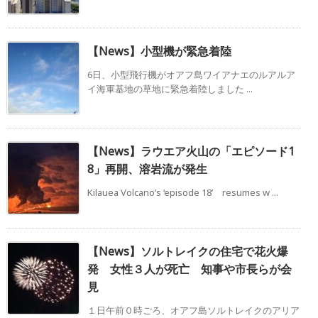
【News】小型機が緊急着陸
6日、小型飛行機がオアフ島ワイアナエのルアルア
イ海軍基地の草地に緊急着陸しました ...
【News】ラウエア火山の「エピソード1
8」再開、溶岩流が発生
Kilauea Volcano’s ‘episode 18’ resumes w ...
【News】ソルトレイクの住宅で花火爆
発 女性３人が死亡 知事や市長らが会
見
１日午前０時ごろ、オアフ島ソルトレイクのアリア