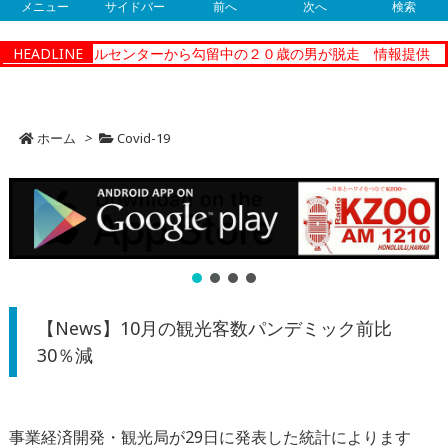
メニュー
サイドバー
前へ
次へ
検索
コレクショナルセンターから勾留中の２０歳の男が脱走 情報提供
HEADLINE
【
ホーム
>
Covid-19
【News】10月の観光客数パンデミック前比
30％減
事業経済開発・観光局が29日に発表した統計によります