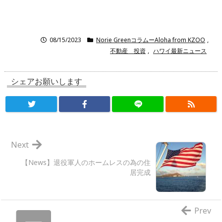
プ
レ
08/15/2023
Norie GreenコラムーAloha from KZOO
,
ー
不動産 投資
,
ハワイ最新ニュース
ヤ
ー
シェアお願いします
Next
【News】退役軍人のホームレスの為の住
居完成
Prev