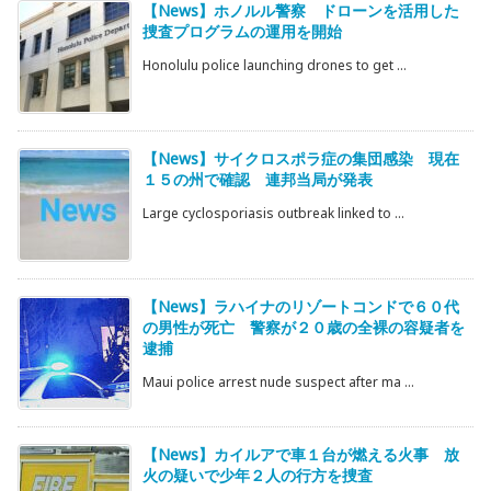
【News】ホノルル警察 ドローンを活用した
捜査プログラムの運用を開始
Honolulu police launching drones to get ...
【News】サイクロスポラ症の集団感染 現在
１５の州で確認 連邦当局が発表
Large cyclosporiasis outbreak linked to ...
【News】ラハイナのリゾートコンドで６０代
の男性が死亡 警察が２０歳の全裸の容疑者を
逮捕
Maui police arrest nude suspect after ma ...
【News】カイルアで車１台が燃える火事 放
火の疑いで少年２人の行方を捜査