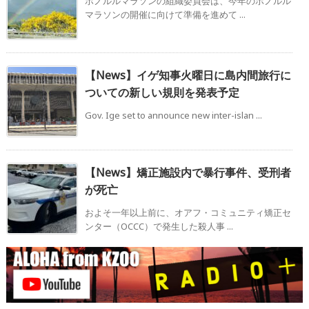
ホノルルマラソンの組織委員会は、今年のホノルル
マラソンの開催に向けて準備を進めて ...
【News】イゲ知事火曜日に島内間旅行に
ついての新しい規則を発表予定
Gov. Ige set to announce new inter-islan ...
【News】矯正施設内で暴行事件、受刑者
が死亡
およそ一年以上前に、オアフ・コミュニティ矯正セ
ンター（OCCC）で発生した殺人事 ...