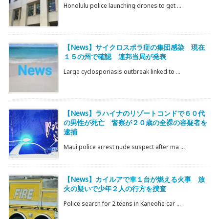
Honolulu police launching drones to get ...
【News】サイクロスポラ症の集団感染 現在
１５の州で確認 連邦当局が発表
Large cyclosporiasis outbreak linked to ...
【News】ラハイナのリゾートコンドで６０代
の男性が死亡 警察が２０歳の全裸の容疑者を
逮捕
Maui police arrest nude suspect after ma ...
【News】カイルアで車１台が燃える火事 放
火の疑いで少年２人の行方を捜査
Police search for 2 teens in Kaneohe car ...