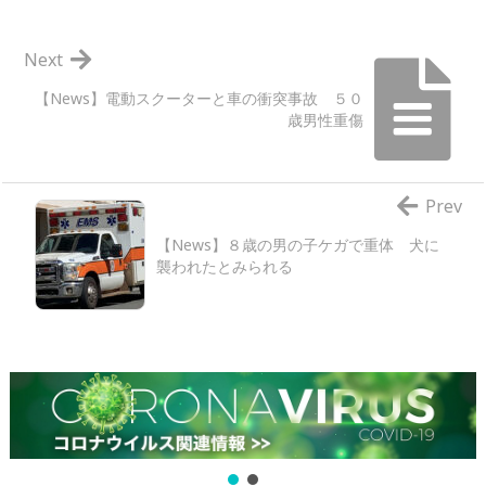
Next
【News】電動スクーターと車の衝突事故 ５０
歳男性重傷
Prev
【News】８歳の男の子ケガで重体 犬に
襲われたとみられる