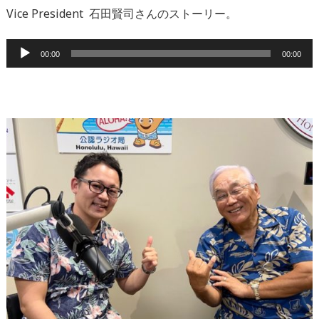
Vice President 石田賢司さんのストーリー。
音
00:00
00:00
声
プ
レ
ー
ヤ
ー