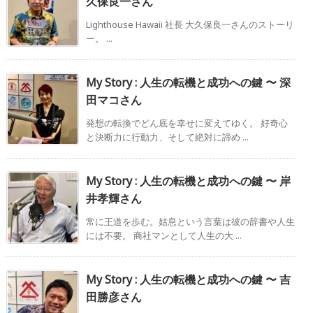
久保良一さん
Lighthouse Hawaii 社長 大久保良一さんのストーリ
ー。 ...
My Story : 人生の転機と成功への鍵 〜 深
田マコさん
発想の転換でどん底を幸せに変えてゆく。 好奇心
と決断力に行動力、そして絶対に諦め ...
My Story : 人生の転機と成功への鍵 〜 岸
井孝輝さん
常に王道を歩む。姑息という言葉は彼の辞書や人生
には不要。 商社マンとして人生の大 ...
My Story : 人生の転機と成功への鍵 〜 吉
田勝彦さん