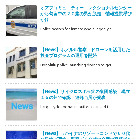
オアフコミュニティーコレクショナルセンター
から勾留中の２０歳の男が脱走 情報提供呼び
かけ
Police search for inmate who allegedly e ...
【News】ホノルル警察 ドローンを活用した
捜査プログラムの運用を開始
Honolulu police launching drones to get ...
【News】サイクロスポラ症の集団感染 現在
１５の州で確認 連邦当局が発表
Large cyclosporiasis outbreak linked to ...
【News】ラハイナのリゾートコンドで６０代