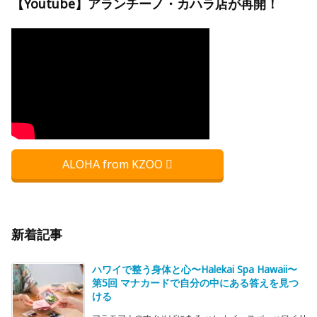
【Youtube】アランチーノ・カハラ店が再開！
ALOHA from KZOO
新着記事
ハワイで整う身体と心〜Halekai Spa Hawaii〜
第5回 マナカードで自分の中にある答えを見つ
ける