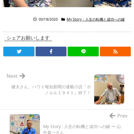
03/18/2020
My Story：人生の転機と成功への鍵
シェアお願いします
Next
健太さん、ハワイ報知新聞の連載小説『ホ
ノルル１９４１』終了！
Prev
My Story : 人生の転機と成功への鍵 〜 山
中真一さん