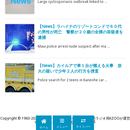
Large cyclosporiasis outbreak linked to ...
【News】ラハイナのリゾートコンドで６０代
の男性が死亡 警察が２０歳の全裸の容疑者を
逮捕
Maui police arrest nude suspect after ma ...
【News】カイルアで車１台が燃える火事 放
火の疑いで少年２人の行方を捜査
Police search for 2 teens in Kaneohe car ...
Copyright ©
1963
-2026
KZOOハワイ｜ハワイ州公認日本語ラジオ局KZOOが運営
するWEBマガジン
All Rights Reserved.
メニュー
サイドバー
ホーム