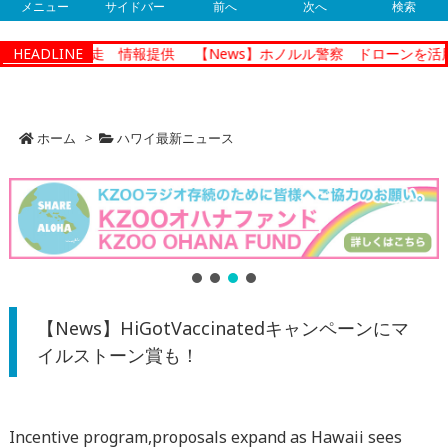
メニュー
サイドバー
前へ
次へ
検索
０歳の男が脱走 情報提供
HEADLINE
【News】ホノルル警察 ドローンを活用
ホーム
>
ハワイ最新ニュース
【News】HiGotVaccinatedキャンペーンにマ
イルストーン賞も！
Incentive program,proposals expand as Hawaii sees