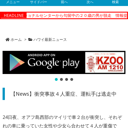
メニュー
サイドバー
前へ
次へ
検索
ィーコレクショナルセンターから勾留中の２０歳の男が脱走 情報提供
HEADLINE
ホーム
>
ハワイ最新ニュース
【News】衝突事故４人重症、運転手は逃走中
24日夜、オアフ島西部のマイリで車２台が衝突し、それぞ
れの車に乗っていた女性や少女ら合わせて４人が重傷で