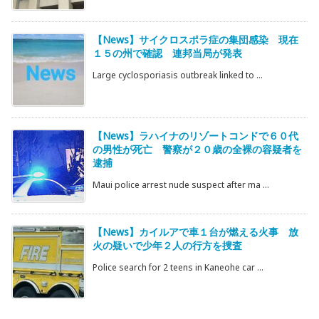
【News】サイクロスポラ症の集団感染 現在
１５の州で確認 連邦当局が発表
Large cyclosporiasis outbreak linked to ...
【News】ラハイナのリゾートコンドで６０代
の男性が死亡 警察が２０歳の全裸の容疑者を
逮捕
Maui police arrest nude suspect after ma ...
【News】カイルアで車１台が燃える火事 放
火の疑いで少年２人の行方を捜査
Police search for 2 teens in Kaneohe car ...