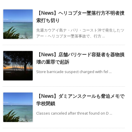
【News】ヘリコプター墜落行方不明者捜
索打ち切り
先週カウアイ島ナ・パリ・コースト沖で発生したツ
アー・ヘリコプター墜落事故で、行方 ...
【News】店舗バリケード容疑者を器物損
壊の重罪で起訴
Store barricade suspect charged with fel ...
【News】ダミアンスクールも脅迫メモで
学校閉鎖
Classes canceled after threat found on D ...