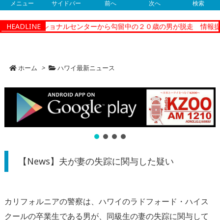
メニュー
サイドバー
前へ
次へ
検索
ティーコレクショナルセンターから勾留中の２０歳の男が脱走 情報提
HEADLINE
ホーム
>
ハワイ最新ニュース
【News】夫が妻の失踪に関与した疑い
カリフォルニアの警察は、ハワイのラドフォード・ハイス
クールの卒業生である男が、同級生の妻の失踪に関与して