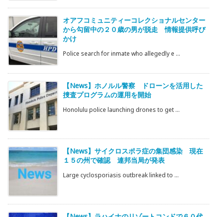
オアフコミュニティーコレクショナルセンター
から勾留中の２０歳の男が脱走 情報提供呼び
かけ
Police search for inmate who allegedly e ...
【News】ホノルル警察 ドローンを活用した
捜査プログラムの運用を開始
Honolulu police launching drones to get ...
【News】サイクロスポラ症の集団感染 現在
１５の州で確認 連邦当局が発表
Large cyclosporiasis outbreak linked to ...
【News】ラハイナのリゾートコンドで６０代