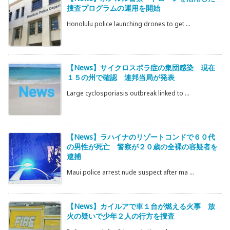
捜査プログラムの運用を開始
Honolulu police launching drones to get ...
【News】サイクロスポラ症の集団感染 現在
１５の州で確認 連邦当局が発表
Large cyclosporiasis outbreak linked to ...
【News】ラハイナのリゾートコンドで６０代
の男性が死亡 警察が２０歳の全裸の容疑者を
逮捕
Maui police arrest nude suspect after ma ...
【News】カイルアで車１台が燃える火事 放
火の疑いで少年２人の行方を捜査