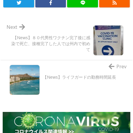
Next
【News】８０代男性ワクチン完了後に感
染で死亡、接種完了した人では州内で初め
て
Prev
【News】ライフガードの勤務時間延長