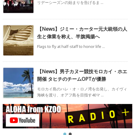
リデーシーズンの始まりを告げるま ...
【News】ジミー・カーター元大統領の人
生と偉業を称え、半旗掲揚へ
Flags to fly at half-staff to honor life ...
【News】男子カヌー競技モロカイ・ホエ
開催 タヒチのチームOPTが優勝
モロカイ島のハレ・オ・ロノ湾を出発し、カイヴィ
海峡を渡り、オアフ島を目指す40マ ...