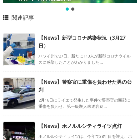
関連記事
【News】新型コロナ感染状況（3月27
日）
ハワイ州で27日、新たに113人が新型コロナウイル
スに感染したことがわかりました ...
【News】警察官に重傷を負わせた男の公
判
2月16日にライエで発生した事件で警察官の頭部に
重傷を負わせ、第一級殺人未遂容疑 ...
【News】ホノルルシティライツ点灯
ホノルルシティライツは、今年で38年目を迎え、ホ