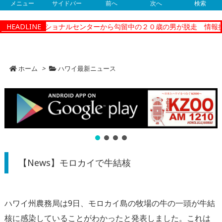
メニュー
サイドバー
前へ
次へ
検索
ティーコレクショナルセンターから勾留中の２０歳の男が脱走 情報提
HEADLINE
ホーム
>
ハワイ最新ニュース
【News】モロカイで牛結核
ハワイ州農務局は9日、モロカイ島の牧場の牛の一頭が牛結
核に感染していることがわかったと発表しました。これは