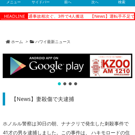
メニュー
サイドバー
前へ
次へ
検索
ノルルで朝の交通事故相次ぐ、3件で4人搬送
HEADLINE
【News】運転手不足で
ホーム
>
ハワイ最新ニュース
【News】妻殺傷で夫逮捕
ホノルル警察は30日の朝、ナナクリで発生した刺殺事件で
41才の男を逮捕しました。この事件は、 ハキモロードの住