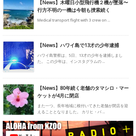
【News】木曜日小型飛行機２機が墜落〜
行方不明の一機は今朝も捜索続く
Medical transport flight with 3 crew on ...
【News】ハワイ島で13才の少年逮捕
ハワイ島警察は、5日、13才の少年を逮捕しまし
た。 この少年は、インスタグラムの ...
【News】80年続く老舗のタマシロ・マー
ケットが4月に閉店
また一つ、長年地域に根付いてきた老舗が閉店を迎
えることとなりました。 カリヒ・パ ...