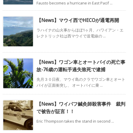
Fausto becomes a hurricane in East Pacif ...
【News】マウイ西でHECOが通電再開
ラハイナの山火事からほぼ1ヶ月、ハワイアン・エ
レクトリック社は西マウイで送電線の ...
【News】ワゴン車とオートバイの死亡事
故-76歳の運転手過失致死で逮捕
先月３０日夜、マウイ島のクラでワゴン車とオート
バイが正面衝突し、 オートバイに乗 ...
【News】ワイパフ鍼灸師殺害事件 裁判
で被告が証言！！
Eric Thompson takes the stand in second ...