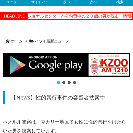
メニュー
サイドバー
前へ
次へ
検索
ティーコレクショナルセンターから勾留中の２０歳の男が脱走 情報提
HEADLINE
ホーム
>
ハワイ最新ニュース
【News】性的暴行事件の容疑者捜索中
ホノルル警察は、マカリー地区で女性に性的暴行をはたら
いた男を捜索しています。