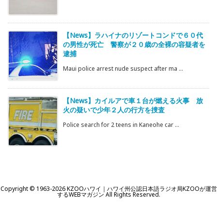
【News】ラハイナのリゾートコンドで６０代
の男性が死亡 警察が２０歳の全裸の容疑者を
逮捕
Maui police arrest nude suspect after ma ...
【News】カイルアで車１台が燃える火事 放
火の疑いで少年２人の行方を捜査
Police search for 2 teens in Kaneohe car ...
Copyright ©
1963
-2026
KZOOハワイ｜ハワイ州公認日本語ラジオ局KZOOが運営
するWEBマガジン
All Rights Reserved.