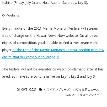
Kahiko (Friday, July 2) and Hula ‘Auana (Saturday, July 3).
On Website:
Every minute of the 2021 Merrie Monarch Festival will stream
free of charge on the Hawaii News Now website. On all three
nights of competition, you’ll be able to find a livestream video
player
at the top of the Merrie Monarch Festival section of our w
ebsite that will carry our coverage
.
The festival will not be available to watch on-demand after it has
aired, so make sure to tune in live on July 1, July 2 and July 3!
06/21/2021
ハワイアンブリーズ
,
ハワイ最新ニュース
,
KZOOアフタヌーンショー