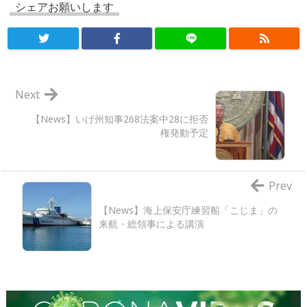
シェアお願いします
Next
【News】いげ州知事268法案中28に拒否
権発動予定
Prev
【News】海上保安庁練習船「こじま」の
来航・総領事による講演