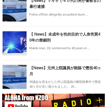
【News】マキキで４０代の男が警察官の
暴行逮捕
Police officer allegedly assaulted durin ...
【 News】未成年を性的目的で人身売買4
0年の禁錮刑
Makiki man, 39, sentenced to 40 years in ...
【News】元州上院議員が賄賂で懲役40ヶ
月
州議会を揺るがした州上院議員の贈収賄事件で懲役
40ヶ月が言い渡されました。 20 ...