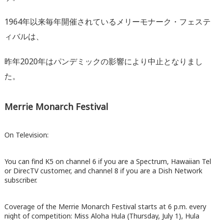
1964年以来毎年開催されているメリーモナーク・フェステ
ィバルは、
昨年2020年はパンデミックの影響により中止となりまし
た。
Merrie Monarch Festival
On Television:
You can find K5 on channel 6 if you are a Spectrum, Hawaiian Tel
or DirecTV customer, and channel 8 if you are a Dish Network
subscriber.
Coverage of the Merrie Monarch Festival starts at 6 p.m. every
night of competition: Miss Aloha Hula (Thursday, July 1), Hula