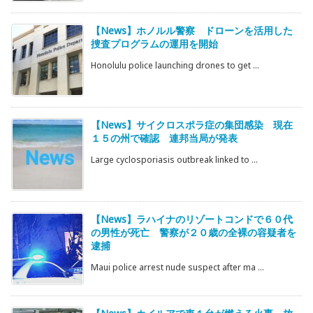
【News】ホノルル警察 ドローンを活用した
捜査プログラムの運用を開始
Honolulu police launching drones to get ...
【News】サイクロスポラ症の集団感染 現在
１５の州で確認 連邦当局が発表
Large cyclosporiasis outbreak linked to ...
【News】ラハイナのリゾートコンドで６０代
の男性が死亡 警察が２０歳の全裸の容疑者を
逮捕
Maui police arrest nude suspect after ma ...