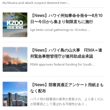
Ala Moana acid attack suspect deemed men ...
【News】ハワイ州知事命令発令〜8月10
日〜今日から集まり制限直ちに施行
Ige limits social gatherings to 10 indoo ...
【News】ハワイ島の山火事 FEMA＝連
邦緊急事態管理庁が連邦助成金承認
FEMA approves federal funding for South ...
【News】陪審員適正アンケート用紙まも
なく配布
ハワイ州の陪審員の基準が更新され、より多くの人
が陪審員として選ばれる可能性があり ...