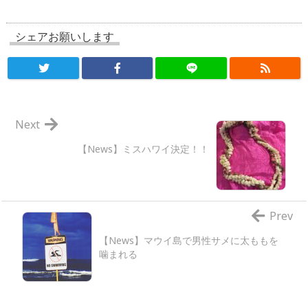
シェアお願いします
Next
【News】ミスハワイ決定！！
Prev
【News】マウイ島で男性サメに太ももを
噛まれる