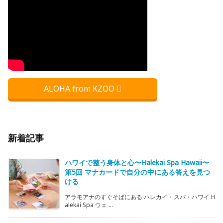
ALOHA from KZOO
新着記事
ハワイで整う身体と心〜Halekai Spa Hawaii〜
第5回 マナカードで自分の中にある答えを見つ
ける
アラモアナのすぐそばにある ハレカイ・スパ・ハワイ H
alekai Spa ウェ ...