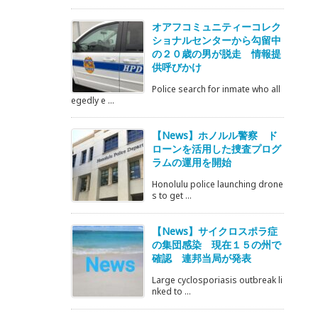
オアフコミュニティーコレク
ショナルセンターから勾留中
の２０歳の男が脱走 情報提
供呼びかけ
Police search for inmate who all
egedly e ...
【News】ホノルル警察 ド
ローンを活用した捜査プログ
ラムの運用を開始
Honolulu police launching drone
s to get ...
【News】サイクロスポラ症
の集団感染 現在１５の州で
確認 連邦当局が発表
Large cyclosporiasis outbreak li
nked to ...