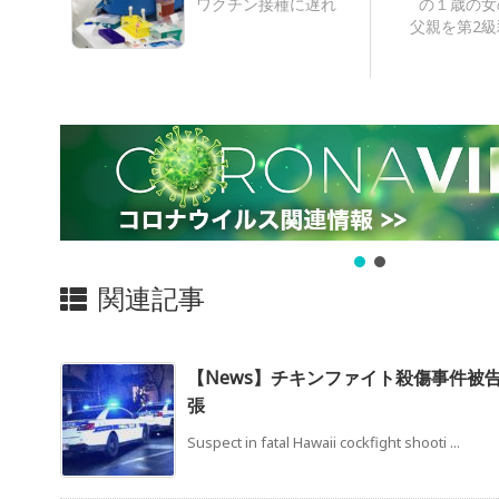
ワクチン接種に遅れ
の１歳の女
父親を第2級
関連記事
【News】チキンファイト殺傷事件被
張
Suspect in fatal Hawaii cockfight shooti ...