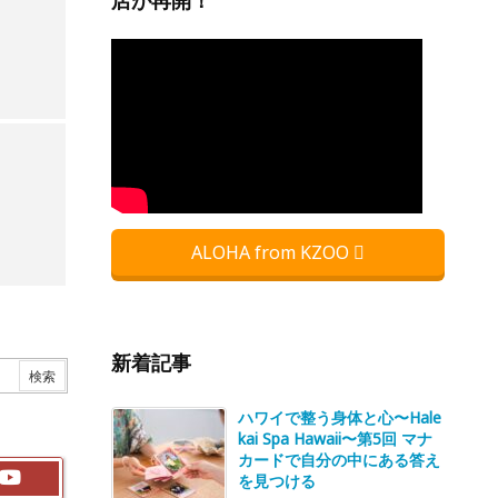
店が再開！
ALOHA from KZOO
新着記事
ハワイで整う身体と心〜Hale
kai Spa Hawaii〜第5回 マナ
カードで自分の中にある答え
を見つける