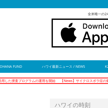
全米唯一の2
OHANA FUND
ハワイ最新ニュース / NEWS
K
プログラムの運用を開始
【News】サイクロスポラ症の集団感染 現
ハワイの時刻