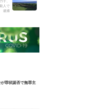
の子、
殺人で
逮捕
告が罪状認否で無罪主