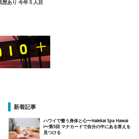
航歴あり 今年５人目
新着記事
ハワイで整う身体と心〜Halekai Spa Hawai
i〜第5回 マナカードで自分の中にある答えを
見つける