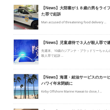
【News】大陪審が１８歳の男をライ
た罪で起訴
Man accused of threatening food delivery ...
【News】児童虐待で３人が殺人罪で
先週末、10歳のジアンナ・ブラッドリーちゃん
殺人罪で起訴 ...
【News】海運・給油サービスのカー
ハワイ年末閉鎖に
Kirby Offshore Marine Hawaii to close, l ...