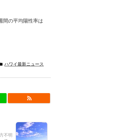
1週間の平均陽性率は
ハワイ最新ニュース
行方不明