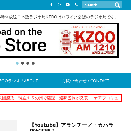
4時間放送日本語ラジオ局KZOOはハワイ州公認のラジオ局です。
ZOOラジオ / ABOUT
お問い合わせ / CONTACT
在１５の州で確認 連邦当局が発表
オアフコミュニティーコレクショ
【Youtube】アランチーノ・カハラ