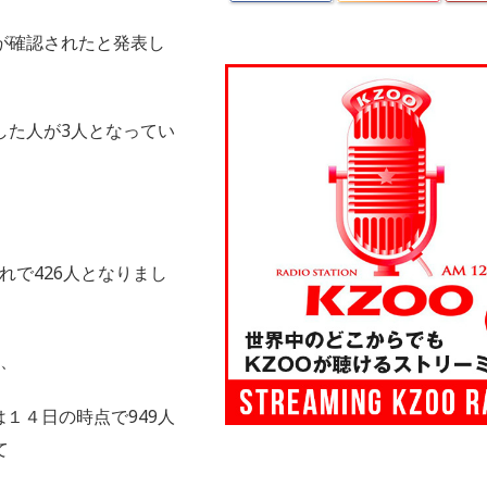
が確認されたと発表し
した人が3人となってい
れで426人となりまし
と、
１４日の時点で949人
て