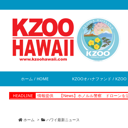
ホーム / HOME
KZOOオハナファンド / KZOO 
脱走 情報提供
HEADLINE
【News】ホノルル警察 ドローンを活用した捜査
ホーム
>
ハワイ最新ニュース