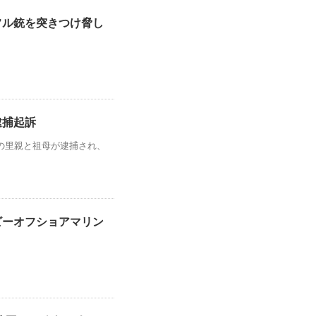
フル銃を突きつけ脅し
逮捕起訴
の里親と祖母が逮捕され、
ビーオフショアマリン