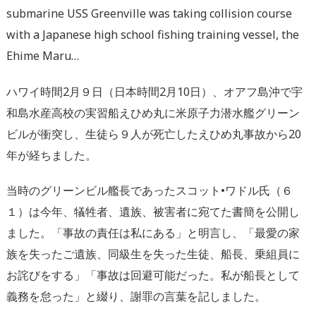
submarine USS Greenville was taking collision course
with a Japanese high school fishing training vessel, the
Ehime Maru…
ハワイ時間2月９日（日本時間2月10日）、オアフ島沖で宇
和島水産高校の実習船えひめ丸に米原子力潜水艦グリーン
ビルが衝突し、生徒ら９人が死亡したえひめ丸事故から20
年が経ちました。
当時のグリーンビル艦長であったスコット•ワドル氏（６
１）は今年、犠牲者、遺族、被害者に宛てた書簡を公開し
ました。「事故の責任は私にある」と明言し、「最愛の家
族を失ったご遺族、同級生を失った生徒、船長、乗組員に
お詫びをする」「事故は回避可能だった。私が船長として
義務を怠った」と綴り、謝罪の言葉を記しました。