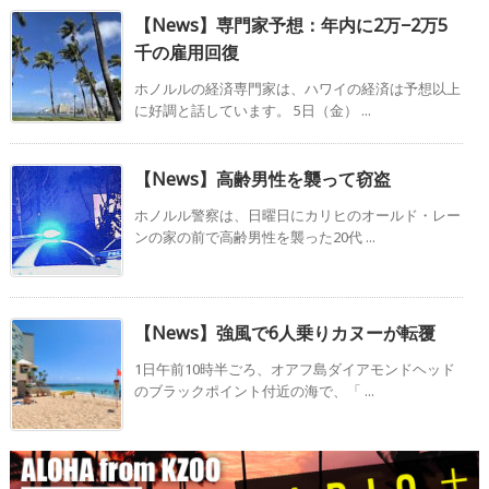
【News】専門家予想：年内に2万−2万5
千の雇用回復
ホノルルの経済専門家は、ハワイの経済は予想以上
に好調と話しています。 5日（金） ...
【News】高齢男性を襲って窃盗
ホノルル警察は、日曜日にカリヒのオールド・レー
ンの家の前で高齢男性を襲った20代 ...
【News】強風で6人乗りカヌーが転覆
1日午前10時半ごろ、オアフ島ダイアモンドヘッド
のブラックポイント付近の海で、「 ...