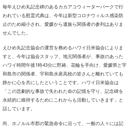
毎年えひめ丸記念碑のあるカカアコウィーターパークで行
われている慰霊式典は、今年は
新型コロナウィルス感染防
止のため縮小され、愛媛から遺族ら関係者の参列はありま
せんでした。
えひめ丸記念協会の運営を務めるハワイ日米協会によりま
すと、今年は協会スタッフ、地元関係者が、事故のあった
ハワイ時間午後1時43分に黙祷、花輪を手向け、愛媛県と宇
和島市の関係者、宇和島水産高校の皆さんと離れていても
静かに心を共にしたということです。ハワイ日米協会は
「この悲劇的な事故で失われた命の記憶を守り、記念碑を
永続的に維持するためにこれからも活動していきます」と
話しています。
尚、ホノルル市郡の緊急命令に沿って、一般の人々には記