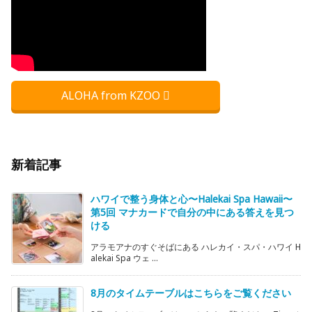
ALOHA from KZOO
新着記事
ハワイで整う身体と心〜Halekai Spa Hawaii〜
第5回 マナカードで自分の中にある答えを見つ
ける
アラモアナのすぐそばにある ハレカイ・スパ・ハワイ H
alekai Spa ウェ ...
8月のタイムテーブルはこちらをご覧ください