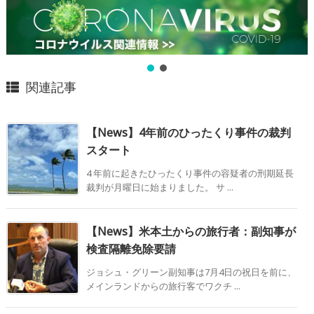
関連記事
【News】4年前のひったくり事件の裁判
スタート
4 年前に起きたひったくり事件の容疑者の刑期延⻑
裁判が月曜日に始まりました。 サ ...
【News】米本土からの旅行者：副知事が
検査隔離免除要請
ジョシュ・グリーン副知事は7月4日の祝日を前に、
メインランドからの旅行客でワクチ ...