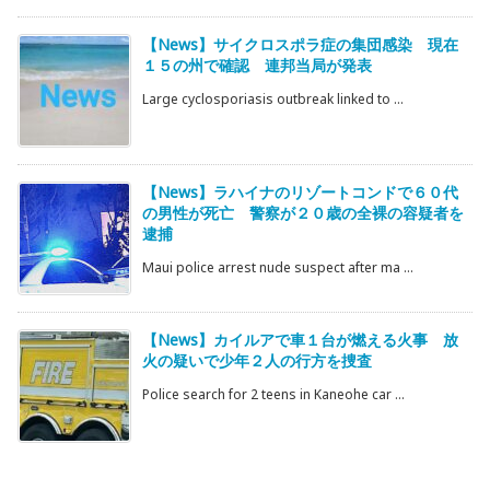
【News】サイクロスポラ症の集団感染 現在
１５の州で確認 連邦当局が発表
Large cyclosporiasis outbreak linked to ...
【News】ラハイナのリゾートコンドで６０代
の男性が死亡 警察が２０歳の全裸の容疑者を
逮捕
Maui police arrest nude suspect after ma ...
【News】カイルアで車１台が燃える火事 放
火の疑いで少年２人の行方を捜査
Police search for 2 teens in Kaneohe car ...