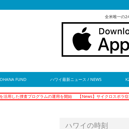
全米唯一の2
OHANA FUND
ハワイ最新ニュース / NEWS
K
捜査プログラムの運用を開始
【News】サイクロスポラ症の集団感染
ハワイの時刻