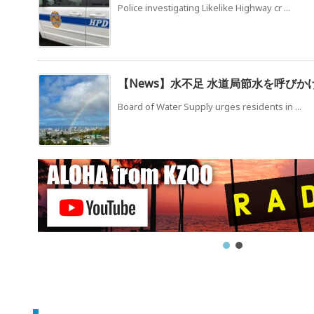
Police investigating Likelike Highway cr ...
【News】水不足 水道局節水を呼びか
Board of Water Supply urges residents in ...