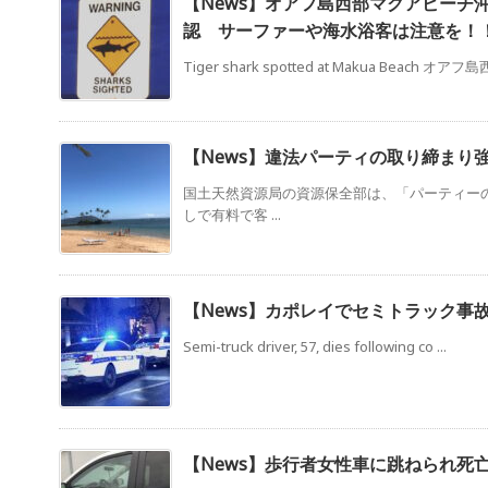
【News】オアフ島西部マクアビーチ
認 サーファーや海水浴客は注意を！
Tiger shark spotted at Makua Beach オアフ島西 
【News】違法パーティの取り締まり
国土天然資源局の資源保全部は、「パーティー
しで有料で客 ...
【News】カポレイでセミトラック事
Semi-truck driver, 57, dies following co ...
【News】歩行者女性車に跳ねられ