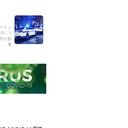
ノースシ
行、1
性が負
傷