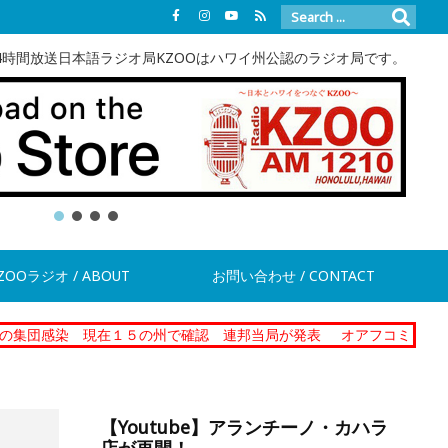
4時間放送日本語ラジオ局KZOOはハワイ州公認のラジオ局です。
ZOOラジオ / ABOUT
お問い合わせ / CONTACT
 現在１５の州で確認 連邦当局が発表
オアフコミュニティーコレク
【Youtube】アランチーノ・カハラ