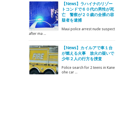
【News】ラハイナのリゾー
トコンドで６０代の男性が死
亡 警察が２０歳の全裸の容
疑者を逮捕
Maui police arrest nude suspect
after ma ...
【News】カイルアで車１台
が燃える火事 放火の疑いで
少年２人の行方を捜査
Police search for 2 teens in Kane
ohe car ...