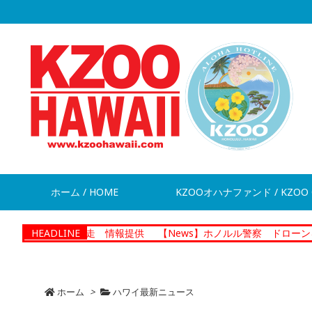
ホーム / HOME
KZOOオハナファンド / KZOO 
男が脱走 情報提供
HEADLINE
【News】ホノルル警察 ドローンを活用した
ホーム
>
ハワイ最新ニュース