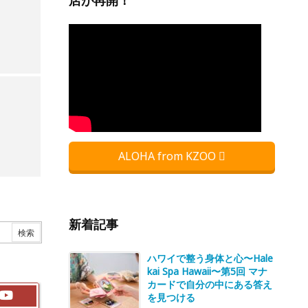
店が再開！
ALOHA from KZOO
新着記事
ハワイで整う身体と心〜Hale
kai Spa Hawaii〜第5回 マナ
カードで自分の中にある答え
を見つける