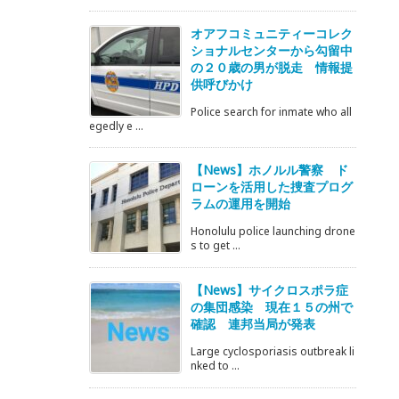
オアフコミュニティーコレク
ショナルセンターから勾留中
の２０歳の男が脱走 情報提
供呼びかけ
Police search for inmate who all
egedly e ...
【News】ホノルル警察 ド
ローンを活用した捜査プログ
ラムの運用を開始
Honolulu police launching drone
s to get ...
【News】サイクロスポラ症
の集団感染 現在１５の州で
確認 連邦当局が発表
Large cyclosporiasis outbreak li
nked to ...