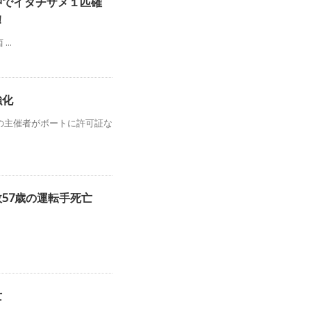
沖でイタチザメ１匹確
！
...
強化
の主催者がボートに許可証な
故57歳の運転手死亡
死亡