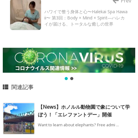
Prev
ハワイで整う身体と心〜Halekai Spa Hawa
ii〜 第3回：Body × Mind × Spirit―ハレカ
イが届ける、トータルな癒しの世界
関連記事
【News】ホノルル動物園で象について学
ぼう！「エレファントデー」開催
Want to learn about elephants? Free admi ...