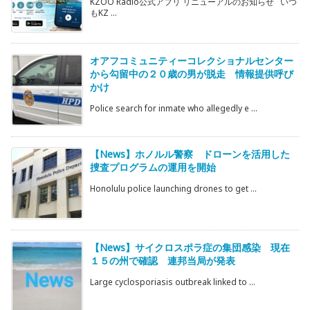
KZOO Radio公式アプリ リニューアルのお知らせ いつ
もKZ ...
オアフコミュニティーコレクショナルセンター
から勾留中の２０歳の男が脱走 情報提供呼び
かけ
Police search for inmate who allegedly e ...
【News】ホノルル警察 ドローンを活用した
捜査プログラムの運用を開始
Honolulu police launching drones to get ...
【News】サイクロスポラ症の集団感染 現在
１５の州で確認 連邦当局が発表
Large cyclosporiasis outbreak linked to ...