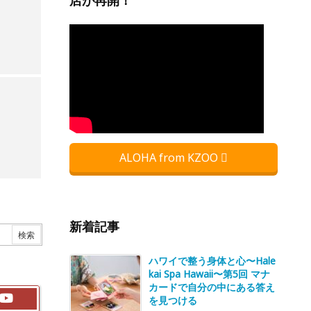
店が再開！
ALOHA from KZOO
新着記事
ハワイで整う身体と心〜Hale
kai Spa Hawaii〜第5回 マナ
カードで自分の中にある答え
を見つける