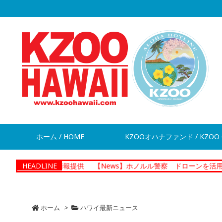
ホーム / HOME
KZOOオハナファンド / KZOO 
走 情報提供
HEADLINE
【News】ホノルル警察 ドローンを活用した捜査プロ
ホーム
>
ハワイ最新ニュース