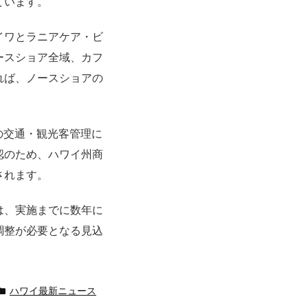
ています。
イワとラニアケア・ビ
ースショア全域、
カフ
れば、
ノースショアの
の交通・
観光客管理に
認のため、ハワイ州商
されます。
は、
実施までに数年に
調整が必要となる見込
ハワイ最新ニュース