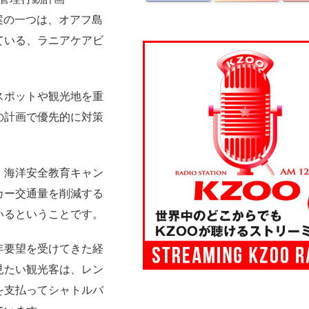
案の一つは、
オアフ島
てい
る、ラニアケアビ
スポットや観光地を重
の計画で優先的に対策
、
海洋安全教育キャン
カー交通量を削減する
いるということです。
年要望を受けてきた経
見たい観光客は、
レン
を支払ってシャトルバ