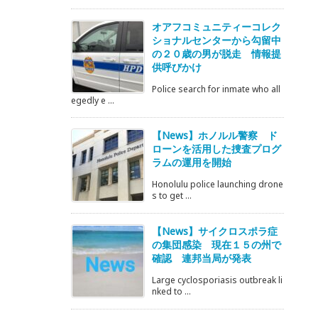
オアフコミュニティーコレク
ショナルセンターから勾留中
の２０歳の男が脱走 情報提
供呼びかけ
Police search for inmate who all
egedly e ...
【News】ホノルル警察 ド
ローンを活用した捜査プログ
ラムの運用を開始
Honolulu police launching drone
s to get ...
【News】サイクロスポラ症
の集団感染 現在１５の州で
確認 連邦当局が発表
Large cyclosporiasis outbreak li
nked to ...