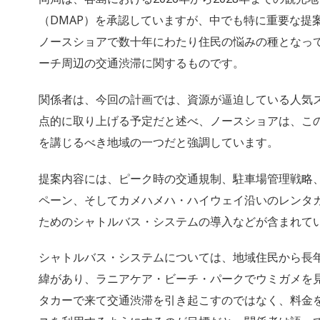
（DMAP）を承認していますが、
中でも特に重要な提
ノースショアで数十年にわたり住民の悩みの種となっ
ーチ周辺の交通渋滞に関するものです。
関係者は、今回の計画では、
資源が逼迫している人気
点的に取り上げる予
定だと述べ、ノースショアは、
こ
を講じるべき地域の一つだと強調していま
す。
提案内容には、ピーク時の交通規制、駐車場管理戦略
ペーン、そしてカメハメハ・
ハイウェイ沿いのレンタ
ためのシャトルバス
・システムの導入などが含まれて
シャトルバス・システムについては、
地域住民から長
緯があり、ラニアケア・
ビーチ・パークでウミガメを
タカーで来て交通渋滞を引き起こすのではなく、
料金