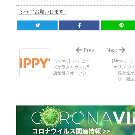
シェアお願いします
Prev
Next
【News】ジッピー
【News】 
ズがラスベガスに5
ケリング中
店舗目をオープン
客女性が
明 搬送