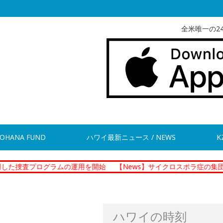
全米唯一の2
OHANA FUND
ハワイ最新ニュース / NEWS
K
グラムの運用を開始
【News】サイクロスポラ症の集団感染 現在
ハワイの時刻