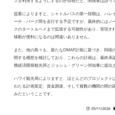
スを利用するようにするのが目標だと、
関係者は語っ
提案によりますと、シャトルバスの第一段階は、
ハレ
ーチ・パーク間を走行する予定ですが、
最終的にはノ
クのタートルベイまで拡張する可能性があり、実現す
移動が便利になるのは間違いありません。
また、他の島々も、新たなDMAP計画に基づき、同様
関する構想を検討しており、これらの計画は、
最終承
務経済開発観光局とジョシュ・
グリーン州知事に提出
ハワイ観光局によりますと、ほとんどのプロジェクト
わたる計画策定、資金調達、
そして複数の機関の間の
みだということです
。
05/11/2026