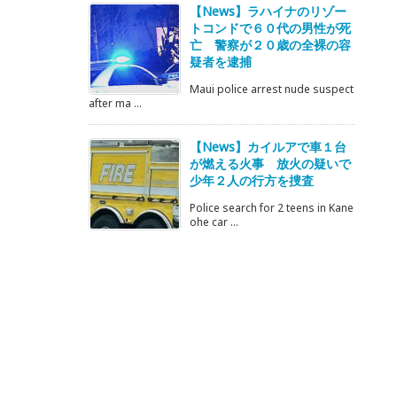
【News】ラハイナのリゾー
トコンドで６０代の男性が死
亡 警察が２０歳の全裸の容
疑者を逮捕
Maui police arrest nude suspect
after ma ...
【News】カイルアで車１台
が燃える火事 放火の疑いで
少年２人の行方を捜査
Police search for 2 teens in Kane
ohe car ...