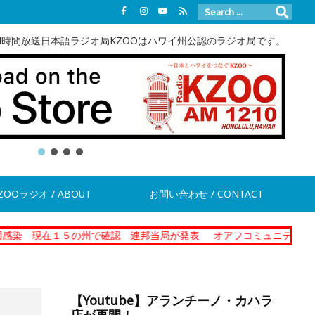
4時間放送日本語ラジオ局KZOOはハワイ州公認のラジオ局です。
ZOOラジオ / ABOUT
お問い合わせ / CONTACT
１５の州で確認 連邦当局が発表
オアフコミュニティーコレクショナル
【Youtube】アランチーノ・カハラ