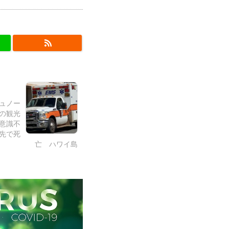
シュノー
の観光
意識不
先で死
亡 ハワイ島