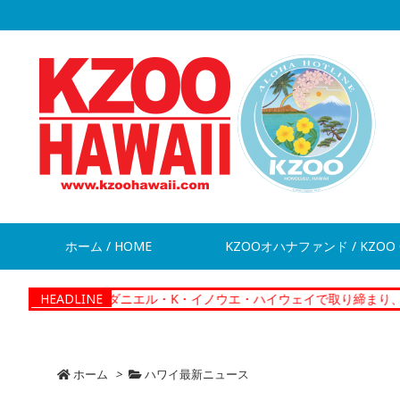
ホーム / HOME
KZOOオハナファンド / KZOO 
ews】ダニエル・K・イノウエ・ハイウェイで取り締まり、違反切符28
HEADLINE
ホーム
>
ハワイ最新ニュース