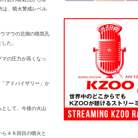
査所は、噴火警戒レベル
マウマウの北側の噴気孔
ました。
グマの圧力が高くなっ
の「アドバイザリー」か
るとして、今後の火山
から４６回目の噴火と