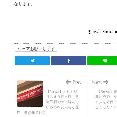
なります。
05/05/2026
シェアお願いします
Prev
Next
【News】オピヒ取
【News】
りの６０代男性 意
車に発砲 
識不明で海に沈んで
２人を確保
いるのを友人らが発
当たった１
見 搬送先で死亡