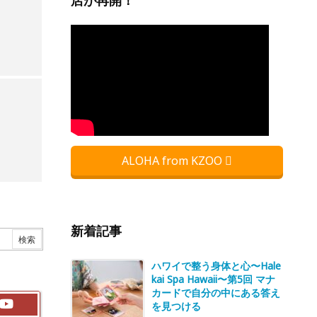
店が再開！
ALOHA from KZOO
新着記事
ハワイで整う身体と心〜Hale
kai Spa Hawaii〜第5回 マナ
カードで自分の中にある答え
を見つける