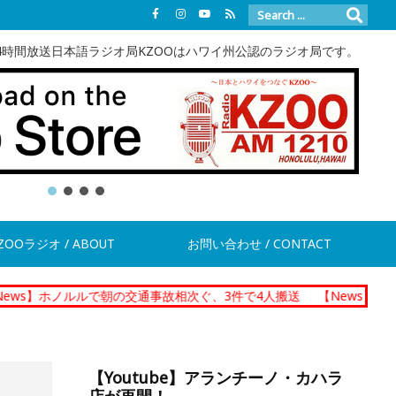
4時間放送日本語ラジオ局KZOOはハワイ州公認のラジオ局です。
ZOOラジオ / ABOUT
お問い合わせ / CONTACT
ルルで朝の交通事故相次ぐ、3件で4人搬送
【News】ダニエル・K・
【Youtube】アランチーノ・カハラ