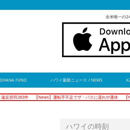
全米唯一の2
OHANA FUND
ハワイ最新ニュース / NEWS
K
3件
【News】運転手不足でザ・バスに遅れや運休
【News】ホノ
ハワイの時刻