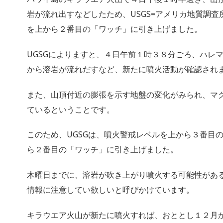
岩が流れ出すなどしたため、USGS=アメリカ地質調
を上から２番目の「ワッチ」に引き上げました。
UGSGによりますと、４日午前１時３８分ごろ、ハレ
から溶岩が流れだすなど、新たに噴火活動が確認され
また、山頂付近の膨張を示す地盤の変化がみられ、マ
ているということです。
このため、UGSGは、噴火警戒レベルを上から３番目
ら２番目の「ワッチ」に引き上げました。
木曜日までに、溶岩が吹き上がり噴火する可能性があ
情報に注意してい欲しいと呼びかけています。
キラウエア火山が新たに噴火すれば、おととし１２月