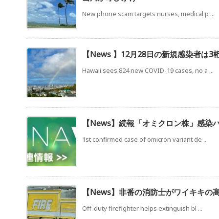
New phone scam targets nurses, medical p ...
【News 】12月28日の新規感染者は3
Hawaii sees 824 new COVID-19 cases, no a ...
【News】続報「オミクロン株」感染
1st confirmed case of omicron variant de ...
【News】非番の消防士がワイキキの
Off-duty firefighter helps extinguish bl ...