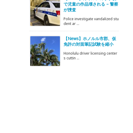
で児童の作品壊される – 警察
が捜査
Police investigate vandalized stu
dent ar ...
【News】ホノルル市郡、仮
免許の対面筆記試験を縮小
Honolulu driver licensing center
s cuttin ...