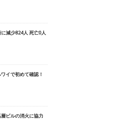
桁に減少824人 死亡0人
ハワイで初めて確認！
高層ビルの消火に協力