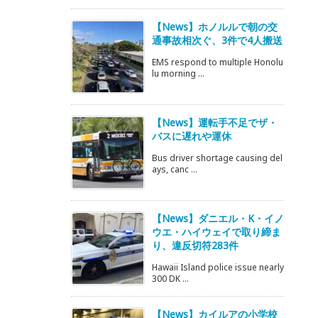
【News】ホノルルで朝の交
通事故相次ぐ、3件で4人搬送
EMS respond to multiple Honolu
lu morning ...
【News】運転手不足でザ・
バスに遅れや運休
Bus driver shortage causing del
ays, canc ...
【News】ダニエル・K・イノ
ウエ・ハイウェイで取り締ま
り、違反切符283件
Hawaii Island police issue nearly
300 DK ...
【News】カイルアの小学校