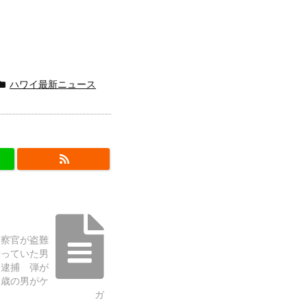
ハワイ最新ニュース
警察官が盗難
乗っていた男
・逮捕 弾が
８歳の男がケ
ガ