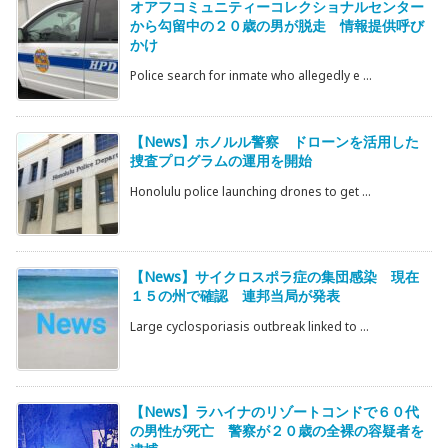
オアフコミュニティーコレクショナルセンター
から勾留中の２０歳の男が脱走 情報提供呼び
かけ
Police search for inmate who allegedly e ...
【News】ホノルル警察 ドローンを活用した
捜査プログラムの運用を開始
Honolulu police launching drones to get ...
【News】サイクロスポラ症の集団感染 現在
１５の州で確認 連邦当局が発表
Large cyclosporiasis outbreak linked to ...
【News】ラハイナのリゾートコンドで６０代
の男性が死亡 警察が２０歳の全裸の容疑者を