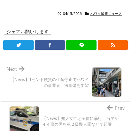
04/15/2026
ハワイ最新ニュース
シェアお願いします
Next
【News】1セント硬貨の生産停止でハワイ
の事業者、法整備を要望
Prev
【News】知人女性と子供に暴行 当局が
４４歳の男を第２級殺人罪などで起訴