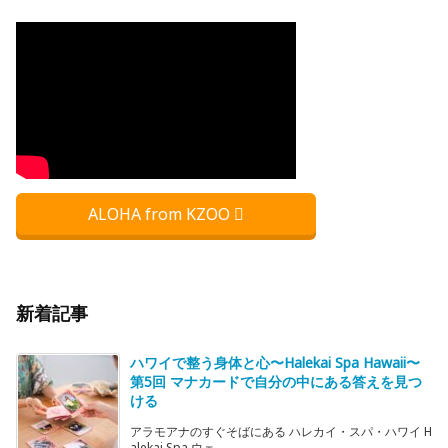
ALOHA from KZOO
新着記事
ハワイで整う身体と心〜Halekai Spa Hawaii〜
第5回 マナカードで自分の中にある答えを見つ
ける
アラモアナのすぐそばにある ハレカイ・スパ・ハワイ H
alekai Spa ウェ ...