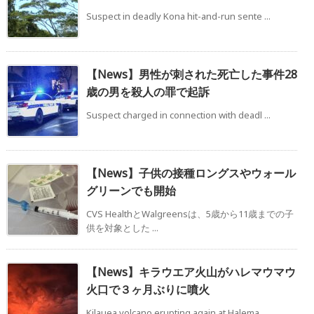
Suspect in deadly Kona hit-and-run sente ...
【News】男性が刺された死亡した事件28
歳の男を殺人の罪で起訴
Suspect charged in connection with deadl ...
【News】子供の接種ロングスやウォール
グリーンでも開始
CVS HealthとWalgreensは、5歳から11歳までの子
供を対象とした ...
【News】キラウエア火山がハレマウマウ
火口で３ヶ月ぶりに噴火
Kilauea volcano erupting again at Halema ...