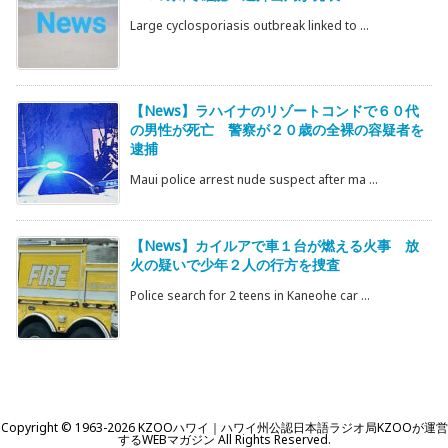
Large cyclosporiasis outbreak linked to ...
【News】ラハイナのリゾートコンドで６０代
の男性が死亡 警察が２０歳の全裸の容疑者を
逮捕
Maui police arrest nude suspect after ma ...
【News】カイルアで車１台が燃える火事 放
火の疑いで少年２人の行方を捜査
Police search for 2 teens in Kaneohe car ...
Copyright ©
1963
-2026
KZOOハワイ｜ハワイ州公認日本語ラジオ局KZOOが運営
するWEBマガジン
All Rights Reserved.