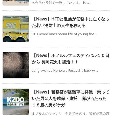
の合法化反対で一致しています。 昨 ...
【News】HFDと遺族が任務中に亡くなっ
た若い消防士の人生を称える
HFD, loved ones honor life of young fire ...
【News】ホノルルフェスティバル１０日
から 長岡花火も復活！！
Long awaited Honolulu Festival is back w ...
【News】警察官が盗難車に発砲 乗って
いた男２人を確保・逮捕 弾が当たった
１８歳の男がケガ
ホノルルのマッカリ―付近できのう、警察が車の盗