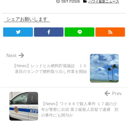
03/17/2026
ハワイ最新ニュース
シェアお願いします
Next
【News】レッドヒル燃料貯蔵施設 １０
基目のタンクで燃料取り出し作業を開始
Prev
【News】ワイキキで殺人事件 １７歳の少
年が警察に出頭 第２級殺人容疑で逮捕 別
の事件にも関与か