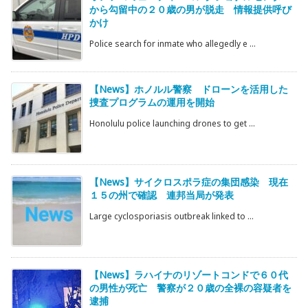
から勾留中の２０歳の男が脱走 情報提供呼び
かけ
Police search for inmate who allegedly e ...
【News】ホノルル警察 ドローンを活用した
捜査プログラムの運用を開始
Honolulu police launching drones to get ...
【News】サイクロスポラ症の集団感染 現在
１５の州で確認 連邦当局が発表
Large cyclosporiasis outbreak linked to ...
【News】ラハイナのリゾートコンドで６０代
の男性が死亡 警察が２０歳の全裸の容疑者を
逮捕