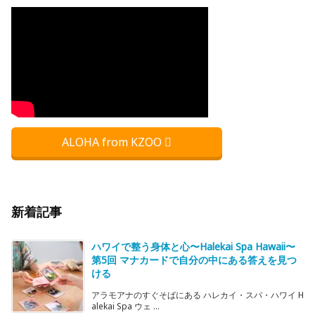
ALOHA from KZOO
新着記事
ハワイで整う身体と心〜Halekai Spa Hawaii〜
第5回 マナカードで自分の中にある答えを見つ
ける
アラモアナのすぐそばにある ハレカイ・スパ・ハワイ H
alekai Spa ウェ ...