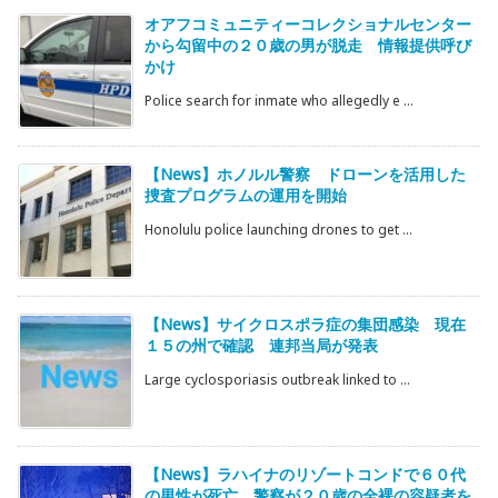
オアフコミュニティーコレクショナルセンター
から勾留中の２０歳の男が脱走 情報提供呼び
かけ
Police search for inmate who allegedly e ...
【News】ホノルル警察 ドローンを活用した
捜査プログラムの運用を開始
Honolulu police launching drones to get ...
【News】サイクロスポラ症の集団感染 現在
１５の州で確認 連邦当局が発表
Large cyclosporiasis outbreak linked to ...
【News】ラハイナのリゾートコンドで６０代
の男性が死亡 警察が２０歳の全裸の容疑者を