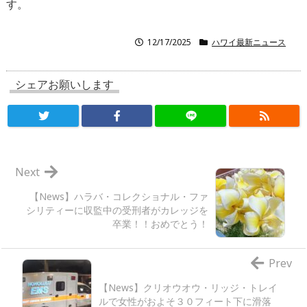
す。
12/17/2025
ハワイ最新ニュース
シェアお願いします
Next
【News】ハラバ・コレクショナル・ファ
シリティーに収監中の受刑者がカレッジを
卒業！！おめでとう！
Prev
【News】クリオウオウ・リッジ・トレイ
ルで女性がおよそ３０フィート下に滑落