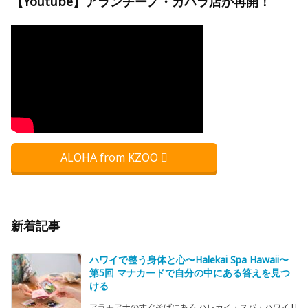
【Youtube】アランチーノ・カハラ店が再開！
ALOHA from KZOO
新着記事
ハワイで整う身体と心〜Halekai Spa Hawaii〜
第5回 マナカードで自分の中にある答えを見つ
ける
アラモアナのすぐそばにある ハレカイ・スパ・ハワイ H