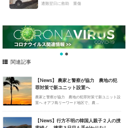
遭難翌日に救助 重傷
関連記事
【News】 農家と警察が協力 農地の犯
罪対策で新ユニット設置へ
農家と警察が協力 農地の犯罪対策で新ユニット設
置へ オアフ島リーワード地区で、農 ...
【News】行方不明の韓国人親子２人の捜
索続く 捜索３日目も手がかりなし