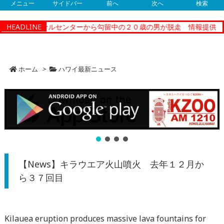
メニュー
サイドバー
前へ
次へ
検索
コレクショナルセンターから勾留中の２０歳の男が脱走 情報提供
HEADLINE
【
ホーム
>
ハワイ最新ニュース
【News】キラウエア火山噴火 去年１２月か
ら３７回目
Kilauea eruption produces massive lava fountains for