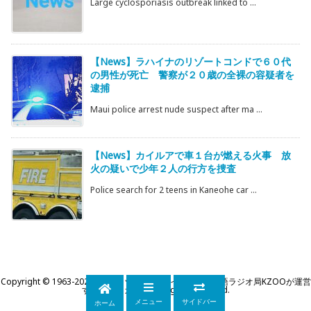
Large cyclosporiasis outbreak linked to ...
【News】ラハイナのリゾートコンドで６０代
の男性が死亡 警察が２０歳の全裸の容疑者を
逮捕
Maui police arrest nude suspect after ma ...
【News】カイルアで車１台が燃える火事 放
火の疑いで少年２人の行方を捜査
Police search for 2 teens in Kaneohe car ...
Copyright ©
1963
-2026
KZOOハワイ｜ハワイ州公認日本語ラジオ局KZOOが運営
するWEBマガジン
All Rights Reserved.
メニュー
サイドバー
ホーム