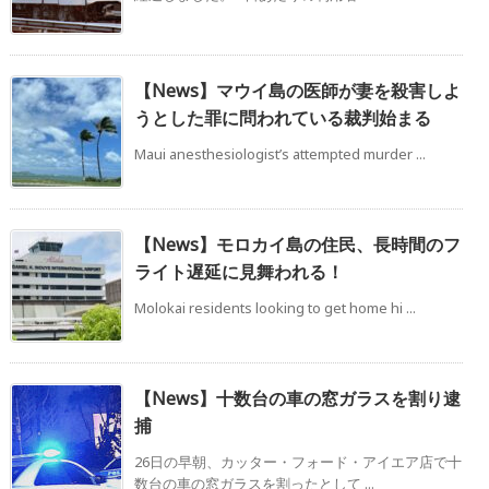
【News】マウイ島の医師が妻を殺害しよ
うとした罪に問われている裁判始まる
Maui anesthesiologist’s attempted murder ...
【News】モロカイ島の住民、長時間のフ
ライト遅延に見舞われる！
Molokai residents looking to get home hi ...
【News】十数台の車の窓ガラスを割り逮
捕
26日の早朝、カッター・フォード・アイエア店で十
数台の車の窓ガラスを割ったとして ...