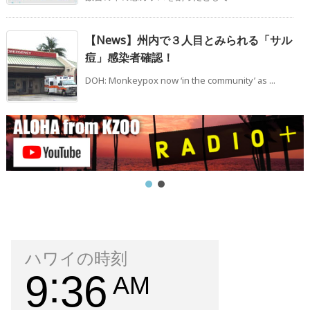
【News】州内で３人目とみられる「サル
痘」感染者確認！
DOH: Monkeypox now ‘in the community’ as ...
ハワイの時刻
9
36
AM