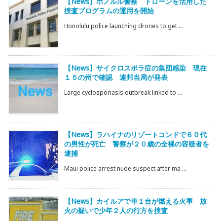
【News】ホノルル警察 ドローンを活用した
捜査プログラムの運用を開始
Honolulu police launching drones to get ...
【News】サイクロスポラ症の集団感染 現在
１５の州で確認 連邦当局が発表
Large cyclosporiasis outbreak linked to ...
【News】ラハイナのリゾートコンドで６０代
の男性が死亡 警察が２０歳の全裸の容疑者を
逮捕
Maui police arrest nude suspect after ma ...
【News】カイルアで車１台が燃える火事 放
火の疑いで少年２人の行方を捜査