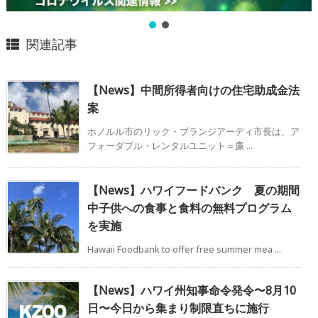
関連記事
【News】中間所得者向けの住宅助成金法
案
ホノルル市のリック・ブランジアーディ市長は、ア
フォーダブル・レンタルユニット＝廉 ...
【News】ハワイフードバンク 夏の期間
中子供への食事と食料の無料プログラム
を実施
Hawaii Foodbank to offer free summer mea ...
【News】ハワイ州知事命令発令〜8月10
日〜今日から集まり制限直ちに施行