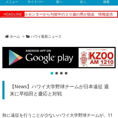
メニュー
サイドバー
前へ
次へ
検索
コレクショナルセンターから勾留中の２０歳の男が脱走 情報提供
HEADLINE
【
ホーム
>
ハワイ最新ニュース
【News】ハワイ大学野球チームが日本遠征 週
末に早稲田と慶応と対戦
秋に遠征を行うことが少ないハワイ大学野球チームが、
11