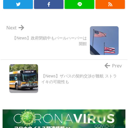
Next
【News】政府閉鎖中もパールハーバーは
開館
Prev
【News】ザバスの契約交渉が難航 ストラ
イキの可能性も