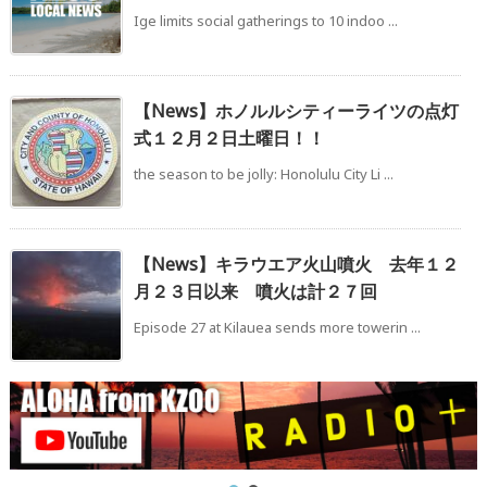
Ige limits social gatherings to 10 indoo ...
【News】ホノルルシティーライツの点灯
式１２月２日土曜日！！
the season to be jolly: Honolulu City Li ...
【News】キラウエア火山噴火 去年１２
月２３日以来 噴火は計２７回
Episode 27 at Kilauea sends more towerin ...