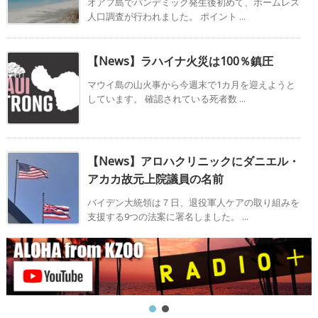
オアフ島でパンデミック発生後初めて、ホームレス
人口調査が行われました。 ポイント ...
【News】ラハイナ火災は100％鎮圧
マウイ島の山火事から今週末で1カ月を迎えようと
しています。 確認されている死者数 ...
【News】アロハクリニックにダニエル・
アカカ故元上院議員の名前
バイデン大統領は７日、退役軍人ケアの取り組みを
支援する9つの法案に署名しました。 ...