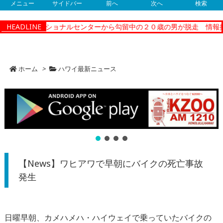
メニュー
サイドバー
前へ
次へ
検索
ティーコレクショナルセンターから勾留中の２０歳の男が脱走 情報提
HEADLINE
ホーム
>
ハワイ最新ニュース
【News】ワヒアワで早朝にバイクの死亡事故
発生
日曜早朝、カメハメハ・
ハイウェイで乗っていたバイクの