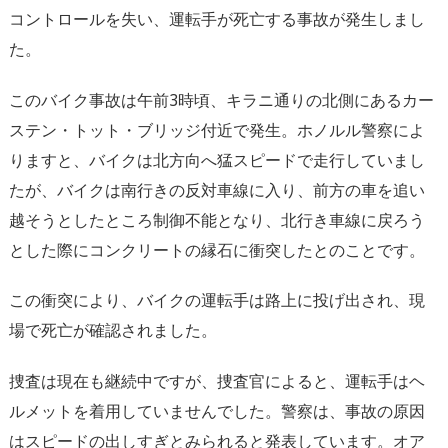
コントロールを失い、
運転手が死亡する事故が発生しまし
た。
このバイク事故は午前3時頃、
キラニ通りの北側にあるカー
ステン・トット・
ブリッジ付近で発生。ホノルル警察によ
りますと、
バイクは北方向へ猛スピードで走行していまし
たが、
バイクは南行きの反対車線に入り、
前方の車を追い
越そうとしたところ制御不能となり、
北行き車線に戻ろう
とした際にコンクリートの縁石に衝突したとの
ことです。
この衝突により、バイクの運転手は路上に投げ出され、
現
場で死亡が確認されました。
捜査は現在も継続中ですが、捜査官によると、
運転手はヘ
ルメットを着用していませんでした。警察は、
事故の原因
はスピードの出しすぎとみられると発表しています。
オア