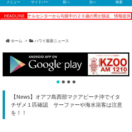
メニュー
サイドバー
前へ
次へ
検索
ーコレクショナルセンターから勾留中の２０歳の男が脱走 情報提供
HEADLINE
ホーム
>
ハワイ最新ニュース
【News】オアフ島西部マクアビーチ沖でイタ
チザメ１匹確認 サーファーや海水浴客は注意
を！！