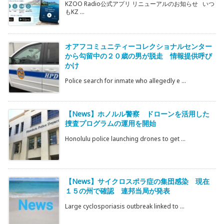
KZOO Radio公式アプリ リニューアルのお知らせ いつ
もKZ ...
オアフコミュニティーコレクショナルセンター
から勾留中の２０歳の男が脱走 情報提供呼び
かけ
Police search for inmate who allegedly e ...
【News】ホノルル警察 ドローンを活用した
捜査プログラムの運用を開始
Honolulu police launching drones to get ...
【News】サイクロスポラ症の集団感染 現在
１５の州で確認 連邦当局が発表
Large cyclosporiasis outbreak linked to ...