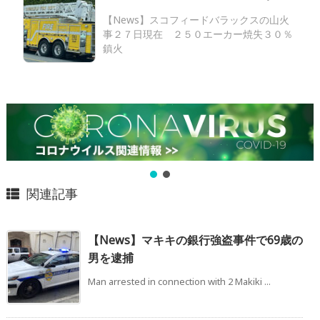
【News】スコフィードバラックスの山火
事２７日現在 ２５０エーカー焼失３０％
鎮火
関連記事
【News】マキキの銀行強盗事件で69歳の
男を逮捕
Man arrested in connection with 2 Makiki ...