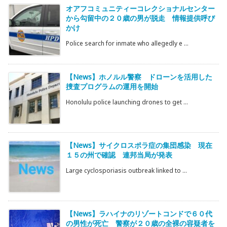
オアフコミュニティーコレクショナルセンター
から勾留中の２０歳の男が脱走 情報提供呼び
かけ
Police search for inmate who allegedly e ...
【News】ホノルル警察 ドローンを活用した
捜査プログラムの運用を開始
Honolulu police launching drones to get ...
【News】サイクロスポラ症の集団感染 現在
１５の州で確認 連邦当局が発表
Large cyclosporiasis outbreak linked to ...
【News】ラハイナのリゾートコンドで６０代
の男性が死亡 警察が２０歳の全裸の容疑者を