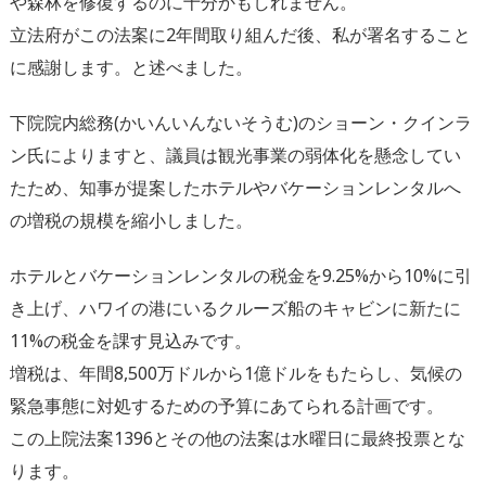
や森林を修復するのに十分かもしれま
せん。
立法府がこの法案に2年間取り組んだ後、
私が署名すること
に感謝します。と述べました。
下院院内総務(かいんいんないそうむ)のショーン・
クインラ
ン氏によりますと、
議員は観光事業の弱体化を懸念してい
たため、
知事が提案したホテルやバケーションレンタルへ
の増税の規模を縮
小しました。
ホテルとバケーションレンタルの税金を9.25%から10%
に引
き上げ、
ハワイの港にいるクルーズ船のキャビンに新たに
11%
の税金を課す見込みです。
増税は、年間8,500万ドルから1億ドルをもたらし、
気候の
緊急事態に対処するための予算にあてられる計画です。
この上院法案1396とその他の法案は水曜日に最終投票とな
りま
す。