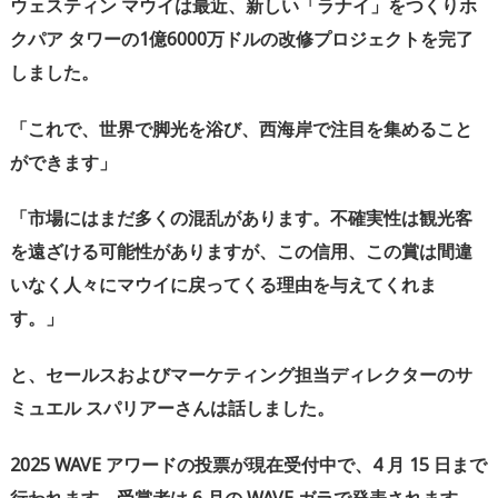
ウェスティン
マウイは最近、新しい「ラナイ」をつくりホ
クパア
タワーの
1
億
6000
万ドルの改修プロジェクトを完了
しました。
「これで、世界で脚光を浴び、西海岸で注目を集めること
ができます」
「市場にはまだ多くの混乱があります。不確実性は観光客
を遠ざける可能性がありますが、この信用、この賞は間違
いなく人々にマウイに戻ってくる理由を与えてくれま
す。」
と、セールスおよびマーケティング担当ディレクターのサ
ミュエル
スパリアーさんは話しました。
2025 WAVE
アワードの投票が現在受付中で、
4
月
15
日まで