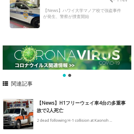
【News】ハワイ大学マノア校で強盗事件
が発生、警察が捜査開始
関連記事
【News】H1フリーウェイ車4台の多重事
故で2人死亡
2 dead following H-1 collision at Kaonoh ...