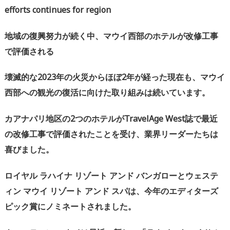
efforts continues for region
地域の復興努力が続く中、マウイ西部のホテルが改修工事
で評価される
壊滅的な
2023
年の火災からほぼ
2
年が経った現在も、マウイ
西部への観光の復活に向けた取り組みは続いています。
カアナパリ地区の
2
つのホテルが
TravelAge West
誌で最近
の改修工事で評価されたことを受け、業界リーダーたちは
喜びました。
ロイヤル
ラハイナ
リゾート
アンド
バンガローとウェステ
ィン
マウイ
リゾート
アンド
スパは、今年のエディターズ
ピック賞にノミネートされました。