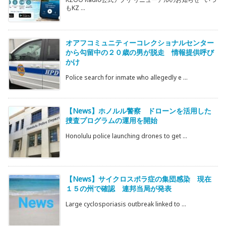
もKZ ...
オアフコミュニティーコレクショナルセンター
から勾留中の２０歳の男が脱走 情報提供呼び
かけ
Police search for inmate who allegedly e ...
【News】ホノルル警察 ドローンを活用した
捜査プログラムの運用を開始
Honolulu police launching drones to get ...
【News】サイクロスポラ症の集団感染 現在
１５の州で確認 連邦当局が発表
Large cyclosporiasis outbreak linked to ...